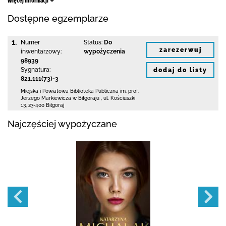
Więcej informacji
Dostępne egzemplarze
1.
Numer
Status:
Do
zarezerwuj
inwentarzowy:
wypożyczenia
98939
Sygnatura:
dodaj do listy
821.111(73)-3
Miejska i Powiatowa Biblioteka Publiczna
im. prof.
Jerzego Markiewicza w Biłgoraju
,
ul. Kościuszki
13
,
23-400 Biłgoraj
Najczęściej wypożyczane