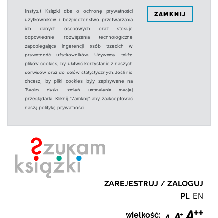
Instytut Książki dba o ochronę prywatności
ZAMKNIJ
użytkowników i bezpieczeństwo przetwarzania
ich danych osobowych oraz stosuje
odpowiednie rozwiązania technologiczne
zapobiegające ingerencji osób trzecich w
prywatność użytkowników. Używamy także
plików cookies, by ułatwić korzystanie z naszych
serwisów oraz do celów statystycznych.Jeśli nie
chcesz, by pliki cookies były zapisywane na
Twoim dysku zmień ustawienia swojej
przeglądarki. Kliknij "Zamknij" aby zaakceptować
naszą politykę prywatności.
ZAREJESTRUJ / ZALOGUJ
PL
EN
wielkość: