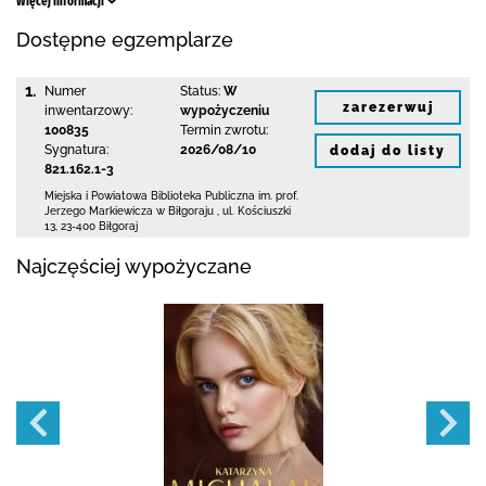
Więcej informacji
Dostępne egzemplarze
1.
Numer
Status:
W
zarezerwuj
inwentarzowy:
wypożyczeniu
100835
Termin zwrotu:
Sygnatura:
2026/08/10
dodaj do listy
821.162.1-3
Miejska i Powiatowa Biblioteka Publiczna
im. prof.
Jerzego Markiewicza w Biłgoraju
,
ul. Kościuszki
13
,
23-400 Biłgoraj
Najczęściej wypożyczane