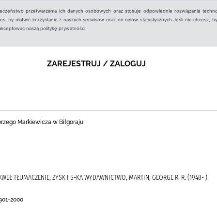
ieczeństwo przetwarzania ich danych osobowych oraz stosuje odpowiednie rozwiązania techno
, by ułatwić korzystanie z naszych serwisów oraz do celów statystycznych.Jeśli nie chcesz, by
aakceptować naszą politykę prywatności.
ZAREJESTRUJ / ZALOGUJ
Jerzego Markiewicza w Biłgoraju
PAWEŁ TŁUMACZENIE, ZYSK I S-KA WYDAWNICTWO, MARTIN, GEORGE R. R. (1948- ).
901-2000