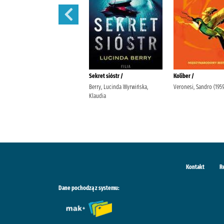
Tajemnice Fleat House /
Sekret sióstr /
Koliber /
Riley, Lucinda (1968-2021).
Berry, Lucinda Wyrwińska,
Veronesi, Sandro (1959-
Stefaniuk, Małgorzata (1964- ).
Klaudia
Wydawnictwo Albatros
Kontakt
R
Dane pochodzą z systemu: