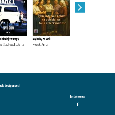
 bladej twarzy /
My baby ze wsi :
Róże /
id Stachowski, Adrian
Nowak, Anna
Meacham, Leila Przybyła-Piątek,
Joanna Wydawnictwo Sonia
Draga
acja dostępności
Jesteśmy na: