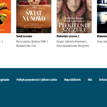
Świat na nowo
Piekielnie szczere /
Kłamstwo
 ).
Wysoczańska, Barbara (1980-)
Gargaś, Gabriela Adamowicz,
Crow, Dav
Wydawnictwo Filia
Alina Wydawnictwo Marginesy
egulamin
Polityka prywatności i plików cookie
Mapa bibliotek
FAQ
Deklar