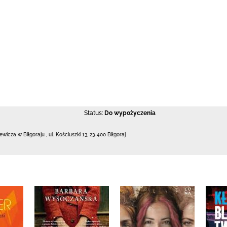
Status:
Do wypożyczenia
iewicza w Biłgoraju
,
ul. Kościuszki 13
,
23-400 Biłgoraj