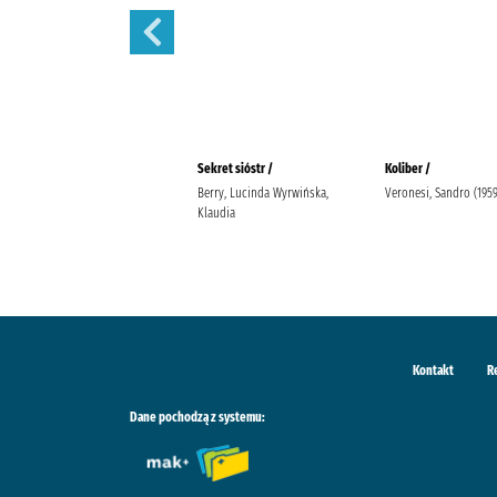
Tajemnice Fleat House /
Sekret sióstr /
Koliber /
Riley, Lucinda (1968-2021).
Berry, Lucinda Wyrwińska,
Veronesi, Sandro (1959-
Stefaniuk, Małgorzata (1964- ).
Klaudia
Wydawnictwo Albatros
Kontakt
R
Dane pochodzą z systemu: