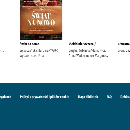
Świat na nowo
Piekielnie szczere /
Kłamstwo
 ).
Wysoczańska, Barbara (1980-)
Gargaś, Gabriela Adamowicz,
Crow, Dav
Wydawnictwo Filia
Alina Wydawnictwo Marginesy
egulamin
Polityka prywatności i plików cookie
Mapa bibliotek
FAQ
Deklar