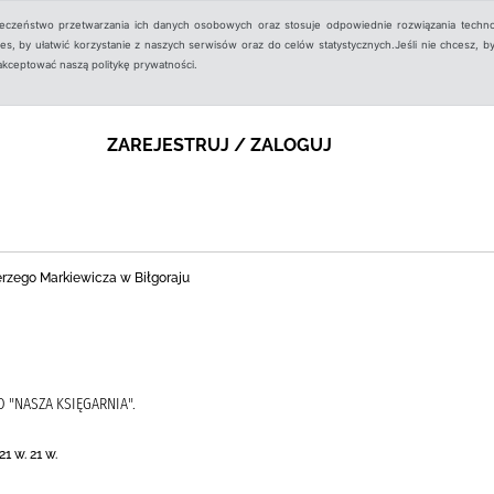
ieczeństwo przetwarzania ich danych osobowych oraz stosuje odpowiednie rozwiązania techno
, by ułatwić korzystanie z naszych serwisów oraz do celów statystycznych.Jeśli nie chcesz, by
aakceptować naszą politykę prywatności.
ZAREJESTRUJ / ZALOGUJ
Jerzego Markiewicza w Biłgoraju
 "NASZA KSIĘGARNIA".
 w. 21 w.