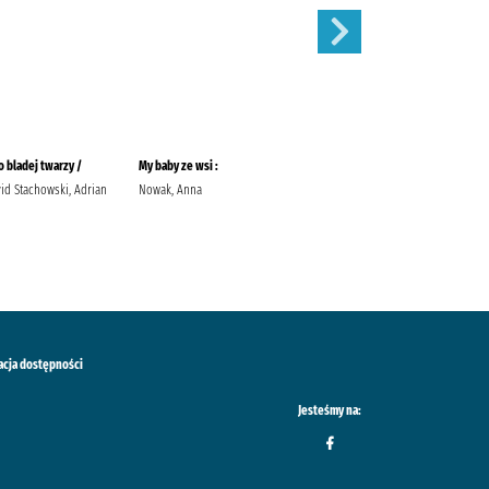
 bladej twarzy /
My baby ze wsi :
Róże /
id Stachowski, Adrian
Nowak, Anna
Meacham, Leila Przybyła-Piątek,
Joanna Wydawnictwo Sonia
Draga
acja dostępności
Jesteśmy na: