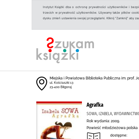
Instytut Książki dba o ochronę prywatności użytkowników i bezp
trzecich w prywatność użytkowników. Używamy także plików cookies
dysku zmień ustawienia swojej przeglądarki. Kliknij "Zamknij" aby z
Miejska i Powiatowa Biblioteka Publiczna im. prof. 
ul. Kościuszki 13
23-400 Biłgoraj
Agrafka
SOWA, IZABELA, WYDAWNICTWO
Rok wydania: 2009.
Powieść młodzieżowa polska 21
dostępne: