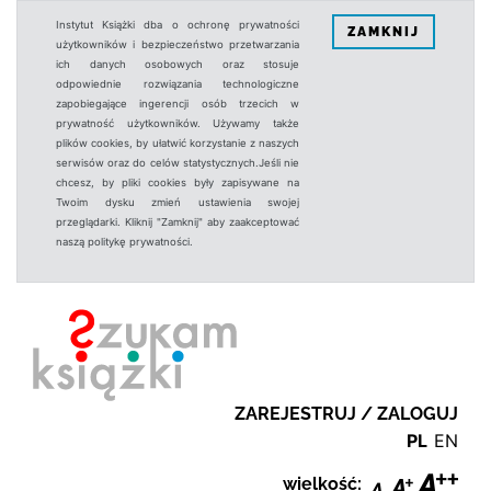
Instytut Książki dba o ochronę prywatności
ZAMKNIJ
użytkowników i bezpieczeństwo przetwarzania
ich danych osobowych oraz stosuje
odpowiednie rozwiązania technologiczne
zapobiegające ingerencji osób trzecich w
prywatność użytkowników. Używamy także
plików cookies, by ułatwić korzystanie z naszych
serwisów oraz do celów statystycznych.Jeśli nie
chcesz, by pliki cookies były zapisywane na
Twoim dysku zmień ustawienia swojej
przeglądarki. Kliknij "Zamknij" aby zaakceptować
naszą politykę prywatności.
ZAREJESTRUJ / ZALOGUJ
PL
EN
wielkość: