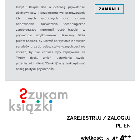
Instytut Książki dba o ochronę prywatności
ZAMKNIJ
użytkowników i bezpieczeństwo przetwarzania
ich danych osobowych oraz stosuje
odpowiednie rozwiązania technologiczne
zapobiegające ingerencji osób trzecich w
prywatność użytkowników. Używamy także
plików cookies, by ułatwić korzystanie z naszych
serwisów oraz do celów statystycznych.Jeśli nie
chcesz, by pliki cookies były zapisywane na
Twoim dysku zmień ustawienia swojej
przeglądarki. Kliknij "Zamknij" aby zaakceptować
naszą politykę prywatności.
ZAREJESTRUJ / ZALOGUJ
PL
EN
wielkość: