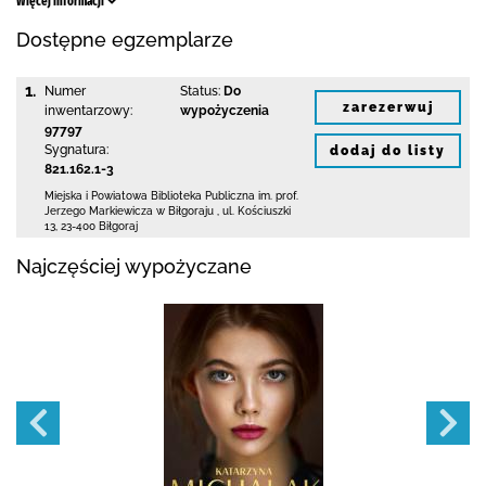
Więcej informacji
Dostępne egzemplarze
1.
Numer
Status:
Do
zarezerwuj
inwentarzowy:
wypożyczenia
97797
Sygnatura:
dodaj do listy
821.162.1-3
Miejska i Powiatowa Biblioteka Publiczna
im. prof.
Jerzego Markiewicza w Biłgoraju
,
ul. Kościuszki
13
,
23-400 Biłgoraj
Najczęściej wypożyczane