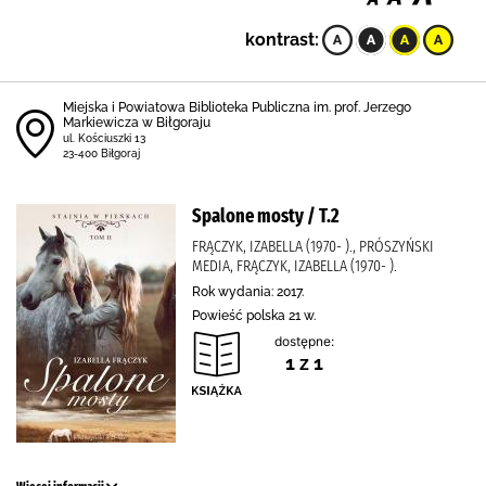
kontrast:
Miejska i Powiatowa Biblioteka Publiczna im. prof. Jerzego
Markiewicza w Biłgoraju
ul. Kościuszki 13
23-400 Biłgoraj
Spalone mosty / T.2
FRĄCZYK, IZABELLA (1970- )., PRÓSZYŃSKI
MEDIA, FRĄCZYK, IZABELLA (1970- ).
Rok wydania: 2017.
Powieść polska 21 w.
dostępne:
1 z 1