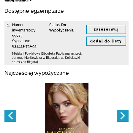
Więcej informacji
Dostępne egzemplarze
1.
Numer
Status:
Do
zarezerwuj
inwentarzowy:
wypożyczenia
99073
Sygnatura:
dodaj do listy
821.111(73)-93
Miejska i Powiatowa Biblioteka Publiczna
im. prof.
Jerzego Markiewicza w Biłgoraju
,
ul. Kościuszki
13
,
23-400 Biłgoraj
Najczęściej wypożyczane