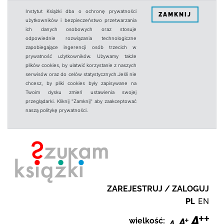
Instytut Książki dba o ochronę prywatności
ZAMKNIJ
użytkowników i bezpieczeństwo przetwarzania
ich danych osobowych oraz stosuje
odpowiednie rozwiązania technologiczne
zapobiegające ingerencji osób trzecich w
prywatność użytkowników. Używamy także
plików cookies, by ułatwić korzystanie z naszych
serwisów oraz do celów statystycznych.Jeśli nie
chcesz, by pliki cookies były zapisywane na
Twoim dysku zmień ustawienia swojej
przeglądarki. Kliknij "Zamknij" aby zaakceptować
naszą politykę prywatności.
ZAREJESTRUJ / ZALOGUJ
PL
EN
wielkość: