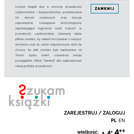
Instytut Książki dba o ochronę prywatności
ZAMKNIJ
użytkowników i bezpieczeństwo przetwarzania
ich danych osobowych oraz stosuje
odpowiednie rozwiązania technologiczne
zapobiegające ingerencji osób trzecich w
prywatność użytkowników. Używamy także
plików cookies, by ułatwić korzystanie z naszych
serwisów oraz do celów statystycznych.Jeśli nie
chcesz, by pliki cookies były zapisywane na
Twoim dysku zmień ustawienia swojej
przeglądarki. Kliknij "Zamknij" aby zaakceptować
naszą politykę prywatności.
ZAREJESTRUJ / ZALOGUJ
PL
EN
wielkość: