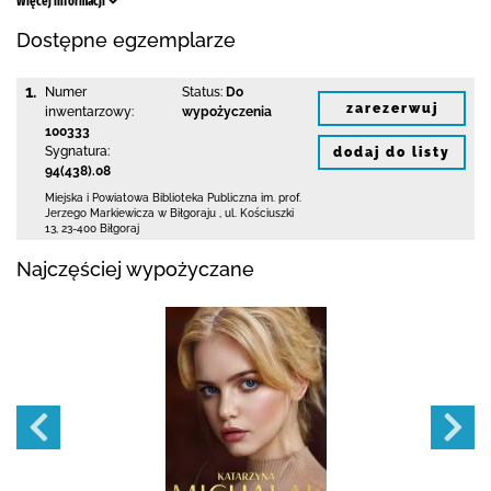
Więcej informacji
Dostępne egzemplarze
1.
Numer
Status:
Do
zarezerwuj
inwentarzowy:
wypożyczenia
100333
Sygnatura:
dodaj do listy
94(438).08
Miejska i Powiatowa Biblioteka Publiczna
im. prof.
Jerzego Markiewicza w Biłgoraju
,
ul. Kościuszki
13
,
23-400 Biłgoraj
Najczęściej wypożyczane