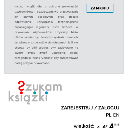
Instytut Książki dba o ochronę prywatności
ZAMKNIJ
użytkowników i bezpieczeństwo przetwarzania
ich danych osobowych oraz stosuje
odpowiednie rozwiązania technologiczne
zapobiegające ingerencji osób trzecich w
prywatność użytkowników. Używamy także
plików cookies, by ułatwić korzystanie z naszych
serwisów oraz do celów statystycznych.Jeśli nie
chcesz, by pliki cookies były zapisywane na
Twoim dysku zmień ustawienia swojej
przeglądarki. Kliknij "Zamknij" aby zaakceptować
naszą politykę prywatności.
ZAREJESTRUJ / ZALOGUJ
PL
EN
wielkość: