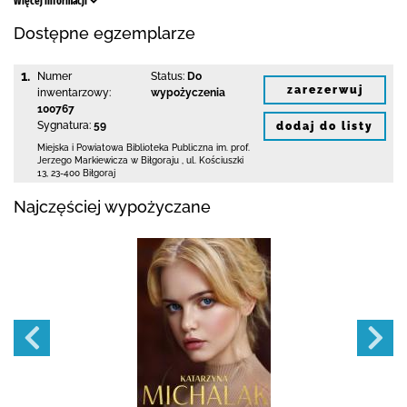
Więcej informacji
Dostępne egzemplarze
1.
Numer
Status:
Do
zarezerwuj
inwentarzowy:
wypożyczenia
100767
Sygnatura:
59
dodaj do listy
Miejska i Powiatowa Biblioteka Publiczna
im. prof.
Jerzego Markiewicza w Biłgoraju
,
ul. Kościuszki
13
,
23-400 Biłgoraj
Najczęściej wypożyczane