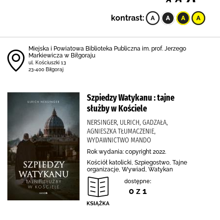
kontrast:
Miejska i Powiatowa Biblioteka Publiczna im. prof. Jerzego
Markiewicza w Biłgoraju
ul. Kościuszki 13
23-400 Biłgoraj
Szpiedzy Watykanu : tajne
służby w Kościele
NERSINGER, ULRICH, GADZAŁA,
AGNIESZKA TŁUMACZENIE,
WYDAWNICTWO MANDO
Rok wydania: copyright 2022.
Kościół katolicki, Szpiegostwo, Tajne
organizacje, Wywiad, Watykan
dostępne:
0 z 1