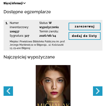
Więcej informacji
Dostępne egzemplarze
1.
Numer
Status:
W
zarezerwuj
inwentarzowy:
wypożyczeniu
100937
Termin zwrotu:
Sygnatura:
327
2026/08/24
dodaj do listy
Miejska i Powiatowa Biblioteka Publiczna
im. prof.
Jerzego Markiewicza w Biłgoraju
,
ul. Kościuszki
13
,
23-400 Biłgoraj
Najczęściej wypożyczane