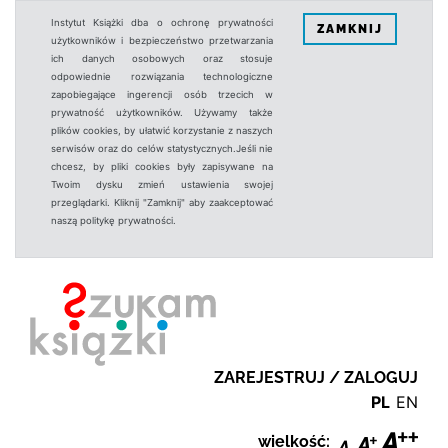
Instytut Książki dba o ochronę prywatności
ZAMKNIJ
użytkowników i bezpieczeństwo przetwarzania
ich danych osobowych oraz stosuje
odpowiednie rozwiązania technologiczne
zapobiegające ingerencji osób trzecich w
prywatność użytkowników. Używamy także
plików cookies, by ułatwić korzystanie z naszych
serwisów oraz do celów statystycznych.Jeśli nie
chcesz, by pliki cookies były zapisywane na
Twoim dysku zmień ustawienia swojej
przeglądarki. Kliknij "Zamknij" aby zaakceptować
naszą politykę prywatności.
ZAREJESTRUJ / ZALOGUJ
PL
EN
wielkość: