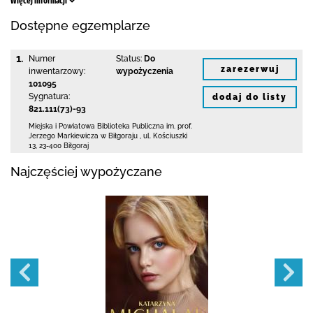
Więcej informacji
Dostępne egzemplarze
1.
Numer
Status:
Do
zarezerwuj
inwentarzowy:
wypożyczenia
101095
Sygnatura:
dodaj do listy
821.111(73)-93
Miejska i Powiatowa Biblioteka Publiczna
im. prof.
Jerzego Markiewicza w Biłgoraju
,
ul. Kościuszki
13
,
23-400 Biłgoraj
Najczęściej wypożyczane