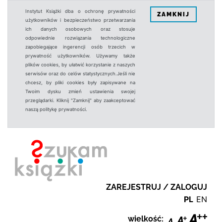
Instytut Książki dba o ochronę prywatności
ZAMKNIJ
użytkowników i bezpieczeństwo przetwarzania
ich danych osobowych oraz stosuje
odpowiednie rozwiązania technologiczne
zapobiegające ingerencji osób trzecich w
prywatność użytkowników. Używamy także
plików cookies, by ułatwić korzystanie z naszych
serwisów oraz do celów statystycznych.Jeśli nie
chcesz, by pliki cookies były zapisywane na
Twoim dysku zmień ustawienia swojej
przeglądarki. Kliknij "Zamknij" aby zaakceptować
naszą politykę prywatności.
ZAREJESTRUJ / ZALOGUJ
PL
EN
wielkość: