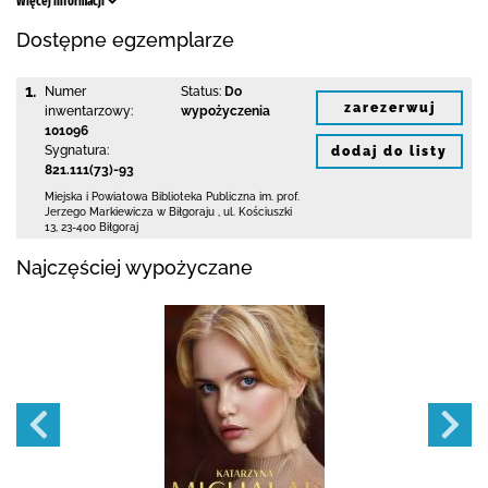
Więcej informacji
Dostępne egzemplarze
1.
Numer
Status:
Do
zarezerwuj
inwentarzowy:
wypożyczenia
101096
Sygnatura:
dodaj do listy
821.111(73)-93
Miejska i Powiatowa Biblioteka Publiczna
im. prof.
Jerzego Markiewicza w Biłgoraju
,
ul. Kościuszki
13
,
23-400 Biłgoraj
Najczęściej wypożyczane