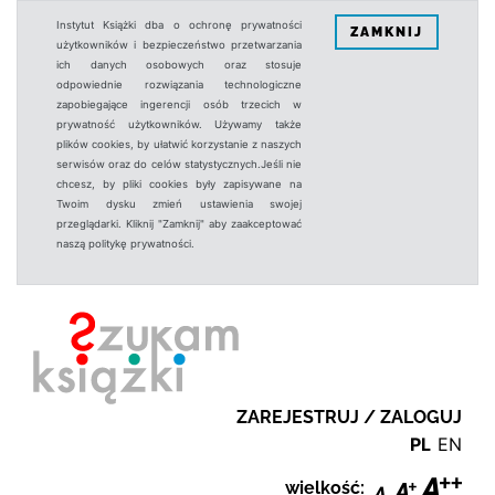
Instytut Książki dba o ochronę prywatności
ZAMKNIJ
użytkowników i bezpieczeństwo przetwarzania
ich danych osobowych oraz stosuje
odpowiednie rozwiązania technologiczne
zapobiegające ingerencji osób trzecich w
prywatność użytkowników. Używamy także
plików cookies, by ułatwić korzystanie z naszych
serwisów oraz do celów statystycznych.Jeśli nie
chcesz, by pliki cookies były zapisywane na
Twoim dysku zmień ustawienia swojej
przeglądarki. Kliknij "Zamknij" aby zaakceptować
naszą politykę prywatności.
ZAREJESTRUJ / ZALOGUJ
PL
EN
wielkość: