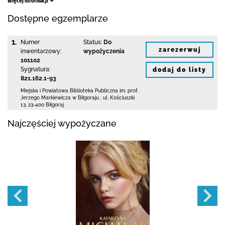
Więcej informacji
Dostępne egzemplarze
1.
Numer
Status:
Do
zarezerwuj
inwentarzowy:
wypożyczenia
101102
Sygnatura:
dodaj do listy
821.162.1-93
Miejska i Powiatowa Biblioteka Publiczna
im. prof.
Jerzego Markiewicza w Biłgoraju
,
ul. Kościuszki
13
,
23-400 Biłgoraj
Najczęściej wypożyczane