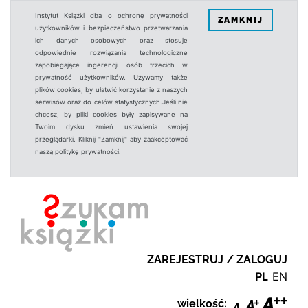
Instytut Książki dba o ochronę prywatności
ZAMKNIJ
użytkowników i bezpieczeństwo przetwarzania
ich danych osobowych oraz stosuje
odpowiednie rozwiązania technologiczne
zapobiegające ingerencji osób trzecich w
prywatność użytkowników. Używamy także
plików cookies, by ułatwić korzystanie z naszych
serwisów oraz do celów statystycznych.Jeśli nie
chcesz, by pliki cookies były zapisywane na
Twoim dysku zmień ustawienia swojej
przeglądarki. Kliknij "Zamknij" aby zaakceptować
naszą politykę prywatności.
ZAREJESTRUJ / ZALOGUJ
PL
EN
wielkość: