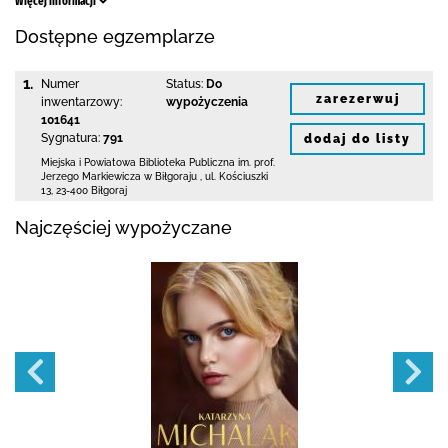
Więcej informacji
Dostępne egzemplarze
1.
Numer
Status:
Do
zarezerwuj
inwentarzowy:
wypożyczenia
101641
Sygnatura:
791
dodaj do listy
Miejska i Powiatowa Biblioteka Publiczna
im. prof.
Jerzego Markiewicza w Biłgoraju
,
ul. Kościuszki
13
,
23-400 Biłgoraj
Najczęściej wypożyczane