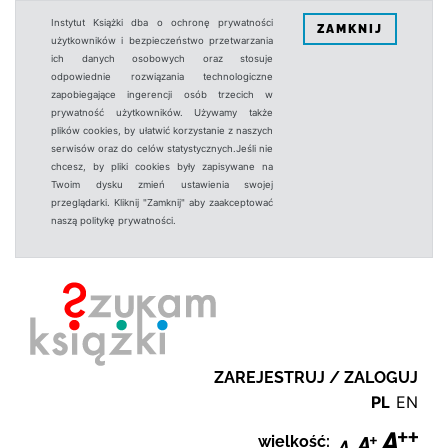
Instytut Książki dba o ochronę prywatności
ZAMKNIJ
użytkowników i bezpieczeństwo przetwarzania
ich danych osobowych oraz stosuje
odpowiednie rozwiązania technologiczne
zapobiegające ingerencji osób trzecich w
prywatność użytkowników. Używamy także
plików cookies, by ułatwić korzystanie z naszych
serwisów oraz do celów statystycznych.Jeśli nie
chcesz, by pliki cookies były zapisywane na
Twoim dysku zmień ustawienia swojej
przeglądarki. Kliknij "Zamknij" aby zaakceptować
naszą politykę prywatności.
ZAREJESTRUJ / ZALOGUJ
PL
EN
wielkość: