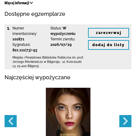
Więcej informacji
Dostępne egzemplarze
1.
Numer
Status:
W
zarezerwuj
inwentarzowy:
wypożyczeniu
101871
Termin zwrotu:
Sygnatura:
2026/07/29
dodaj do listy
821.111(73)-93
Miejska i Powiatowa Biblioteka Publiczna
im. prof.
Jerzego Markiewicza w Biłgoraju
,
ul. Kościuszki
13
,
23-400 Biłgoraj
Najczęściej wypożyczane