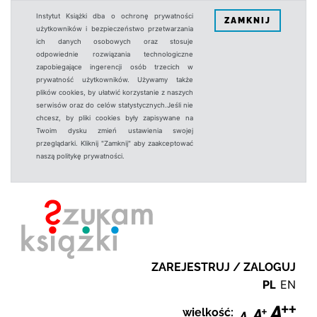
Instytut Książki dba o ochronę prywatności
ZAMKNIJ
użytkowników i bezpieczeństwo przetwarzania
ich danych osobowych oraz stosuje
odpowiednie rozwiązania technologiczne
zapobiegające ingerencji osób trzecich w
prywatność użytkowników. Używamy także
plików cookies, by ułatwić korzystanie z naszych
serwisów oraz do celów statystycznych.Jeśli nie
chcesz, by pliki cookies były zapisywane na
Twoim dysku zmień ustawienia swojej
przeglądarki. Kliknij "Zamknij" aby zaakceptować
naszą politykę prywatności.
ZAREJESTRUJ / ZALOGUJ
PL
EN
wielkość: