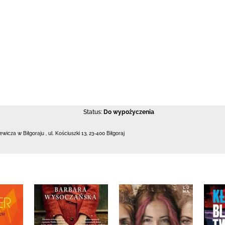
Status:
Do wypożyczenia
iewicza w Biłgoraju
,
ul. Kościuszki 13
,
23-400 Biłgoraj