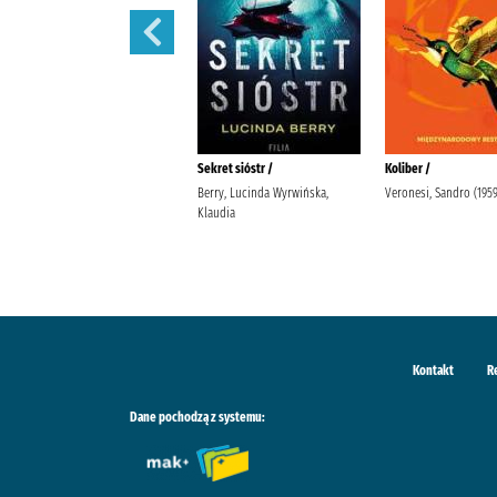
Tajemnice Fleat House /
Sekret sióstr /
Koliber /
Riley, Lucinda (1968-2021).
Berry, Lucinda Wyrwińska,
Veronesi, Sandro (1959-
Stefaniuk, Małgorzata (1964- ).
Klaudia
Wydawnictwo Albatros
Kontakt
R
Dane pochodzą z systemu: