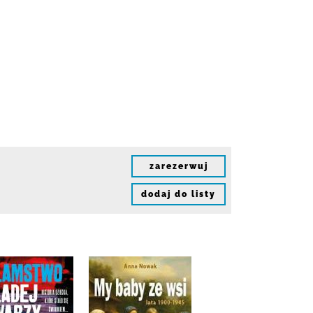
zarezerwuj
dodaj do listy