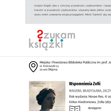
Instytut Książki dba o ochronę prywatności użytkowników i bezp
trzecich w prywatność użytkowników. Używamy także plików cookies
dysku zmień ustawienia swojej przeglądarki. Kliknij "Zamknij" aby z
Miejska i Powiatowa Biblioteka Publiczna im. prof. 
ul. Kościuszki 13
23-400 Biłgoraj
Wspomnienia Zofii
MAGIERA, WŁADYSŁAWA, ZACZ
Rok wydania: Novae Res, © 20
Kirkor-Kiedroniowa, Zofia (18
dostępne: