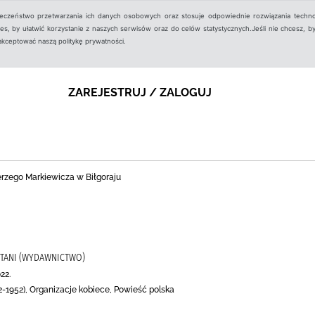
ieczeństwo przetwarzania ich danych osobowych oraz stosuje odpowiednie rozwiązania techno
, by ułatwić korzystanie z naszych serwisów oraz do celów statystycznych.Jeśli nie chcesz, by
aakceptować naszą politykę prywatności.
ZAREJESTRUJ / ZALOGUJ
Jerzego Markiewicza w Biłgoraju
YTANI (WYDAWNICTWO)
22.
72-1952), Organizacje kobiece, Powieść polska