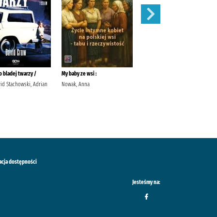
 bladej twarzy /
My baby ze wsi :
Róże /
id Stachowski, Adrian
Nowak, Anna
Meacham, Leila Przybyła-Piątek,
Joanna Wydawnictwo Sonia
Draga
acja dostępności
Jesteśmy na: