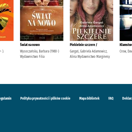
Świat na nowo
Piekielnie szczere /
Kłamstwo
 ).
Wysoczańska, Barbara (1980-)
Gargaś, Gabriela Adamowicz,
Crow, Dav
Wydawnictwo Filia
Alina Wydawnictwo Marginesy
egulamin
Polityka prywatności i plików cookie
Mapa bibliotek
FAQ
Deklar