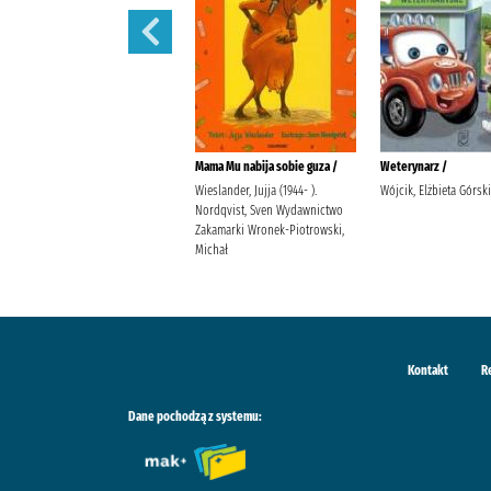
Martynka i wielkie sprzątanie /
Mama Mu nabija sobie guza /
Weterynarz /
Delahaye, Gilbert (1923-1997).
Wieslander, Jujja (1944- ).
Wójcik, Elżbieta Górsk
Chotomska, Wanda (1929- ).
Nordqvist, Sven Wydawnictwo
Marlier, Marcel (1930- ).
Zakamarki Wronek-Piotrowski,
Michał
Kontakt
R
Dane pochodzą z systemu: