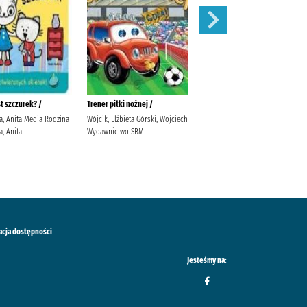
st szczurek? /
Trener piłki nożnej /
W co się ubierzemy?/
a, Anita Media Rodzina
Wójcik, Elżbieta Górski, Wojciech
Głowińska, Anita Głowińska,
, Anita.
Wydawnictwo SBM
Anita Media Rodzina. Głowińska,
Anita
acja dostępności
Jesteśmy na: