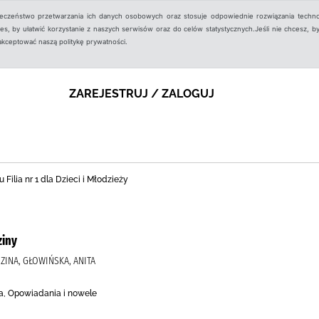
ieczeństwo przetwarzania ich danych osobowych oraz stosuje odpowiednie rozwiązania techno
, by ułatwić korzystanie z naszych serwisów oraz do celów statystycznych.Jeśli nie chcesz, by
aakceptować naszą politykę prywatności.
ZAREJESTRUJ / ZALOGUJ
 Filia nr 1 dla Dzieci i Młodzieży
ziny
ZINA, GŁOWIŃSKA, ANITA
ra, Opowiadania i nowele