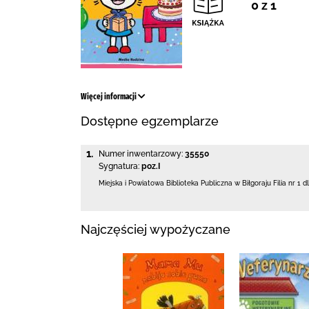
0 z 1
Więcej informacji
Dostępne egzemplarze
1.
Numer inwentarzowy:
35550
Sygnatura:
poz.I
Miejska i Powiatowa Biblioteka Publiczna
w Biłgoraju Filia nr 1 d
Najczęściej wypożyczane