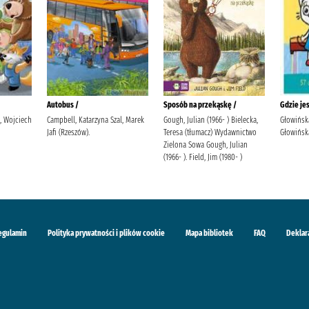
Autobus /
Sposób na przekąskę /
Gdzie je
i, Wojciech
Campbell, Katarzyna Szal, Marek
Gough, Julian (1966- ) Bielecka,
Głowińsk
Jafi (Rzeszów).
Teresa (tłumacz) Wydawnictwo
Głowińska
Zielona Sowa Gough, Julian
(1966- ). Field, Jim (1980- )
egulamin
Polityka prywatności i plików cookie
Mapa bibliotek
FAQ
Deklar