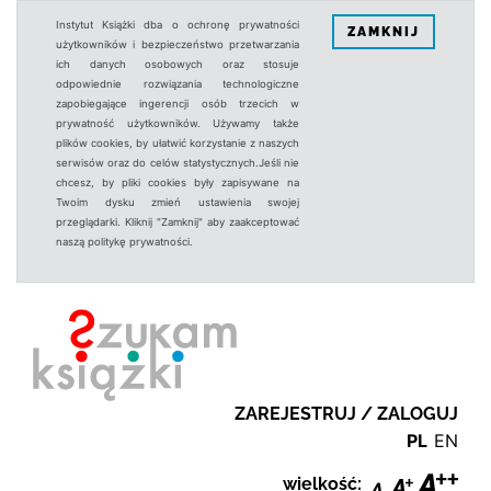
Instytut Książki dba o ochronę prywatności
ZAMKNIJ
użytkowników i bezpieczeństwo przetwarzania
ich danych osobowych oraz stosuje
odpowiednie rozwiązania technologiczne
zapobiegające ingerencji osób trzecich w
prywatność użytkowników. Używamy także
plików cookies, by ułatwić korzystanie z naszych
serwisów oraz do celów statystycznych.Jeśli nie
chcesz, by pliki cookies były zapisywane na
Twoim dysku zmień ustawienia swojej
przeglądarki. Kliknij "Zamknij" aby zaakceptować
naszą politykę prywatności.
ZAREJESTRUJ / ZALOGUJ
PL
EN
wielkość: