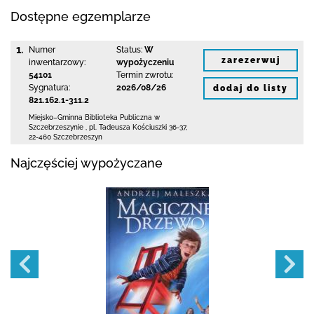
Dostępne egzemplarze
1.
Numer
Status:
W
zarezerwuj
inwentarzowy:
wypożyczeniu
54101
Termin zwrotu:
Sygnatura:
2026/08/26
dodaj do listy
821.162.1-311.2
Miejsko–Gminna Biblioteka Publiczna
w
Szczebrzeszynie
,
pl. Tadeusza Kościuszki 36-37
,
22-460 Szczebrzeszyn
Najczęściej wypożyczane