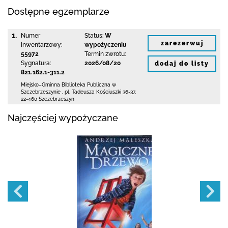
Dostępne egzemplarze
1.
Numer
Status:
W
zarezerwuj
inwentarzowy:
wypożyczeniu
55972
Termin zwrotu:
Sygnatura:
2026/08/20
dodaj do listy
821.162.1-311.2
Miejsko–Gminna Biblioteka Publiczna
w
Szczebrzeszynie
,
pl. Tadeusza Kościuszki 36-37
,
22-460 Szczebrzeszyn
Najczęściej wypożyczane