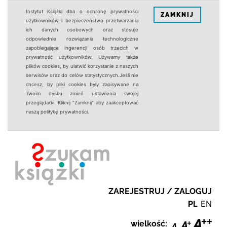
Instytut Książki dba o ochronę prywatności
ZAMKNIJ
użytkowników i bezpieczeństwo przetwarzania
ich danych osobowych oraz stosuje
odpowiednie rozwiązania technologiczne
zapobiegające ingerencji osób trzecich w
prywatność użytkowników. Używamy także
plików cookies, by ułatwić korzystanie z naszych
serwisów oraz do celów statystycznych.Jeśli nie
chcesz, by pliki cookies były zapisywane na
Twoim dysku zmień ustawienia swojej
przeglądarki. Kliknij "Zamknij" aby zaakceptować
naszą politykę prywatności.
ZAREJESTRUJ / ZALOGUJ
PL
EN
wielkość: