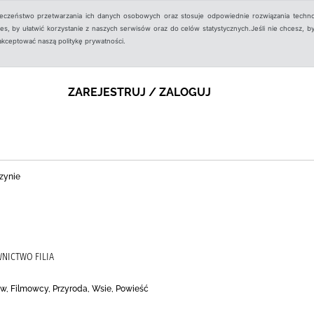
ieczeństwo przetwarzania ich danych osobowych oraz stosuje odpowiednie rozwiązania techno
, by ułatwić korzystanie z naszych serwisów oraz do celów statystycznych.Jeśli nie chcesz, by
aakceptować naszą politykę prywatności.
ZAREJESTRUJ / ZALOGUJ
zynie
NICTWO FILIA
w, Filmowcy, Przyroda, Wsie, Powieść