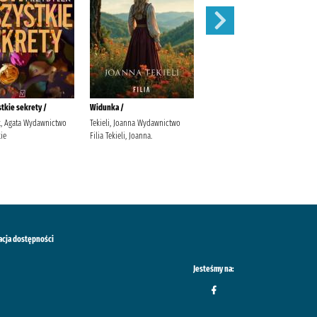
stkie sekrety /
Widunka /
Wojenne siostry /
k, Agata Wydawnictwo
Tekieli, Joanna Wydawnictwo
Rybakiewicz, Anna Wydawnictwo
ie
Filia Tekieli, Joanna.
Filia
acja dostępności
Jesteśmy na: