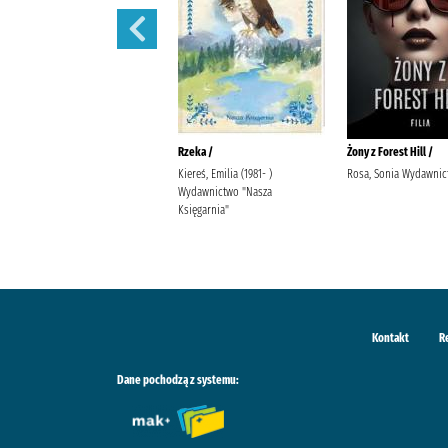
Ostatnia iskra nadziei /
Rzeka /
Żony z Forest Hill /
Wala, Magdalena Wala,
Kiereś, Emilia (1981- )
Rosa, Sonia Wydawnict
Małgorzata
Wydawnictwo "Nasza
Księgarnia"
Kontakt
R
Dane pochodzą z systemu: