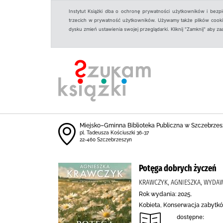
Instytut Książki dba o ochronę prywatności użytkowników i bezp
trzecich w prywatność użytkowników. Używamy także plików cookies
dysku zmień ustawienia swojej przeglądarki. Kliknij "Zamknij" aby z
Miejsko–Gminna Biblioteka Publiczna w Szczebrzes
pl. Tadeusza Kościuszki 36-37
22-460 Szczebrzeszyn
Potęga dobrych życzeń
KRAWCZYK, AGNIESZKA, WYDAW
Rok wydania: 2025.
Kobieta, Konserwacja zabytkó
dostępne: