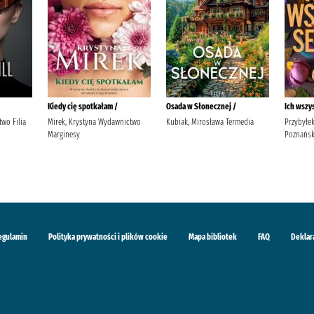
Kiedy cię spotkałam /
Osada w Słonecznej /
Ich wszy
wo Filia
Mirek, Krystyna Wydawnictwo
Kubiak, Mirosława Termedia
Przybyłe
Marginesy
Poznańsk
egulamin
Polityka prywatności i plików cookie
Mapa bibliotek
FAQ
Deklar