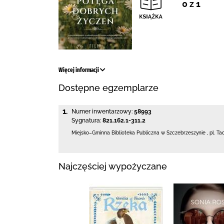
0 z 1
Więcej informacji
Dostępne egzemplarze
1.
Numer inwentarzowy:
58993
Sygnatura:
821.162.1-311.2
Miejsko–Gminna Biblioteka Publiczna
w Szczebrzeszynie
,
pl. Ta
Najczęściej wypożyczane