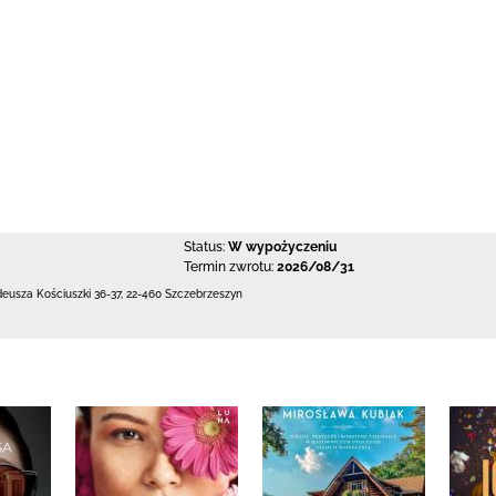
Status:
W wypożyczeniu
Termin zwrotu:
2026/08/31
deusza Kościuszki 36-37
,
22-460 Szczebrzeszyn