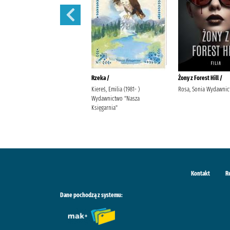
Ostatnia iskra nadziei /
Rzeka /
Żony z Forest Hill /
Wala, Magdalena Wala,
Kiereś, Emilia (1981- )
Rosa, Sonia Wydawnict
Małgorzata
Wydawnictwo "Nasza
Księgarnia"
Kontakt
R
Dane pochodzą z systemu: