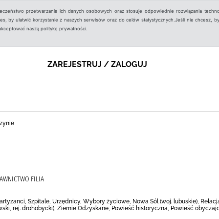
ieczeństwo przetwarzania ich danych osobowych oraz stosuje odpowiednie rozwiązania techno
, by ułatwić korzystanie z naszych serwisów oraz do celów statystycznych.Jeśli nie chcesz, by
aakceptować naszą politykę prywatności.
ZAREJESTRUJ / ZALOGUJ
zynie
AWNICTWO FILIA
rtyzanci, Szpitale, Urzędnicy, Wybory życiowe, Nowa Sól (woj. lubuskie), Relac
ski, rej. drohobycki), Ziemie Odzyskane, Powieść historyczna, Powieść obyczaj