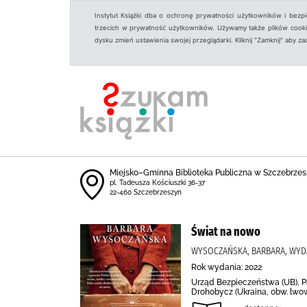
Instytut Książki dba o ochronę prywatności użytkowników i bezp
trzecich w prywatność użytkowników. Używamy także plików cookies
dysku zmień ustawienia swojej przeglądarki. Kliknij "Zamknij" aby z
Miejsko–Gminna Biblioteka Publiczna w Szczebrzes
pl. Tadeusza Kościuszki 36-37
22-460 Szczebrzeszyn
Świat na nowo
WYSOCZAŃSKA, BARBARA, WYD
Rok wydania: 2022
Urząd Bezpieczeństwa (UB), Pa
Drohobycz (Ukraina, obw. lwow