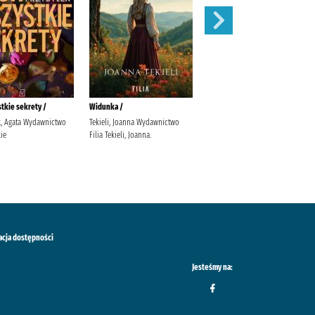
stkie sekrety /
Widunka /
Wojenne siostry /
k, Agata Wydawnictwo
Tekieli, Joanna Wydawnictwo
Rybakiewicz, Anna Wydawnictwo
ie
Filia Tekieli, Joanna.
Filia
acja dostępności
Jesteśmy na: