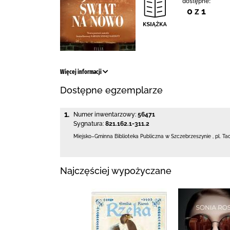
dostępne:
0 z 1
Więcej informacji
Dostępne egzemplarze
1.
Numer inwentarzowy:
56471
Sygnatura:
821.162.1-311.2
Miejsko–Gminna Biblioteka Publiczna
w Szczebrzeszynie
,
pl. Ta
Najczęściej wypożyczane