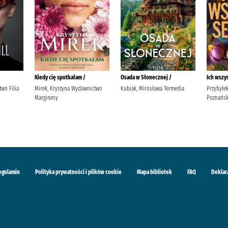
Kiedy cię spotkałam /
Osada w Słonecznej /
Ich wszy
wo Filia
Mirek, Krystyna Wydawnictwo
Kubiak, Mirosława Termedia
Przybyłe
Marginesy
Poznańsk
egulamin
Polityka prywatności i plików cookie
Mapa bibliotek
FAQ
Deklar