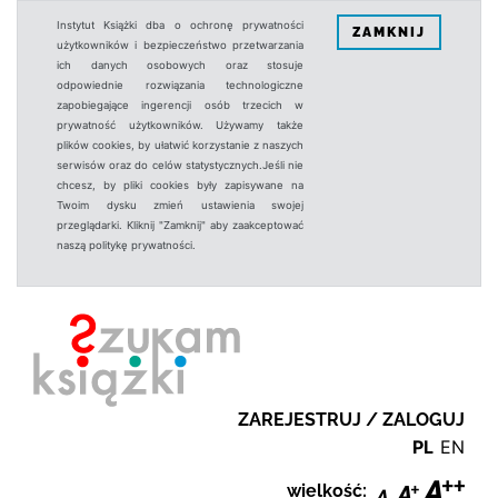
Instytut Książki dba o ochronę prywatności
ZAMKNIJ
użytkowników i bezpieczeństwo przetwarzania
ich danych osobowych oraz stosuje
odpowiednie rozwiązania technologiczne
zapobiegające ingerencji osób trzecich w
prywatność użytkowników. Używamy także
plików cookies, by ułatwić korzystanie z naszych
serwisów oraz do celów statystycznych.Jeśli nie
chcesz, by pliki cookies były zapisywane na
Twoim dysku zmień ustawienia swojej
przeglądarki. Kliknij "Zamknij" aby zaakceptować
naszą politykę prywatności.
ZAREJESTRUJ / ZALOGUJ
PL
EN
wielkość: