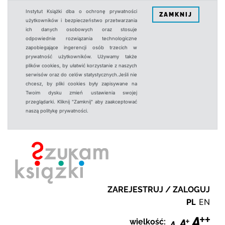
Instytut Książki dba o ochronę prywatności
ZAMKNIJ
użytkowników i bezpieczeństwo przetwarzania
ich danych osobowych oraz stosuje
odpowiednie rozwiązania technologiczne
zapobiegające ingerencji osób trzecich w
prywatność użytkowników. Używamy także
plików cookies, by ułatwić korzystanie z naszych
serwisów oraz do celów statystycznych.Jeśli nie
chcesz, by pliki cookies były zapisywane na
Twoim dysku zmień ustawienia swojej
przeglądarki. Kliknij "Zamknij" aby zaakceptować
naszą politykę prywatności.
ZAREJESTRUJ / ZALOGUJ
PL
EN
wielkość: