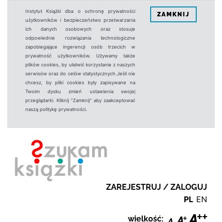
Instytut Książki dba o ochronę prywatności
ZAMKNIJ
użytkowników i bezpieczeństwo przetwarzania
ich danych osobowych oraz stosuje
odpowiednie rozwiązania technologiczne
zapobiegające ingerencji osób trzecich w
prywatność użytkowników. Używamy także
plików cookies, by ułatwić korzystanie z naszych
serwisów oraz do celów statystycznych.Jeśli nie
chcesz, by pliki cookies były zapisywane na
Twoim dysku zmień ustawienia swojej
przeglądarki. Kliknij "Zamknij" aby zaakceptować
naszą politykę prywatności.
ZAREJESTRUJ / ZALOGUJ
PL
EN
wielkość: