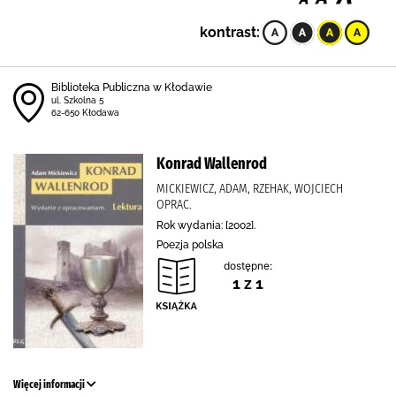
kontrast:
Biblioteka Publiczna w Kłodawie
ul. Szkolna 5
62-650 Kłodawa
Konrad Wallenrod
MICKIEWICZ, ADAM, RZEHAK, WOJCIECH
OPRAC.
Rok wydania: [2002].
Poezja polska
dostępne:
1 z 1
Więcej informacji