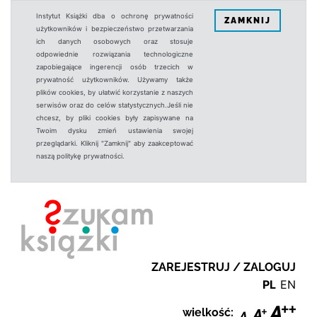
Instytut Książki dba o ochronę prywatności
ZAMKNIJ
użytkowników i bezpieczeństwo przetwarzania
ich danych osobowych oraz stosuje
odpowiednie rozwiązania technologiczne
zapobiegające ingerencji osób trzecich w
prywatność użytkowników. Używamy także
plików cookies, by ułatwić korzystanie z naszych
serwisów oraz do celów statystycznych.Jeśli nie
chcesz, by pliki cookies były zapisywane na
Twoim dysku zmień ustawienia swojej
przeglądarki. Kliknij "Zamknij" aby zaakceptować
naszą politykę prywatności.
ZAREJESTRUJ / ZALOGUJ
PL
EN
wielkość: