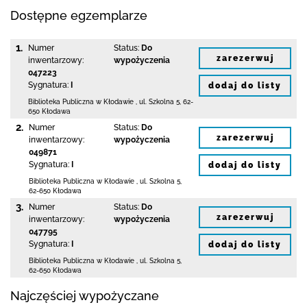
Dostępne egzemplarze
1.
Numer
Status:
Do
zarezerwuj
inwentarzowy:
wypożyczenia
047223
Sygnatura:
I
dodaj do listy
Biblioteka Publiczna w Kłodawie
,
ul. Szkolna 5
,
62-
650 Kłodawa
2.
Numer
Status:
Do
zarezerwuj
inwentarzowy:
wypożyczenia
049871
Sygnatura:
I
dodaj do listy
Biblioteka Publiczna w Kłodawie
,
ul. Szkolna 5
,
62-650 Kłodawa
3.
Numer
Status:
Do
zarezerwuj
inwentarzowy:
wypożyczenia
047795
Sygnatura:
I
dodaj do listy
Biblioteka Publiczna w Kłodawie
,
ul. Szkolna 5
,
62-650 Kłodawa
Najczęściej wypożyczane