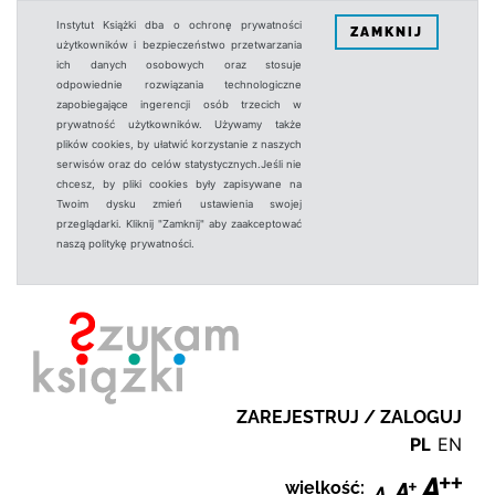
Instytut Książki dba o ochronę prywatności
ZAMKNIJ
użytkowników i bezpieczeństwo przetwarzania
ich danych osobowych oraz stosuje
odpowiednie rozwiązania technologiczne
zapobiegające ingerencji osób trzecich w
prywatność użytkowników. Używamy także
plików cookies, by ułatwić korzystanie z naszych
serwisów oraz do celów statystycznych.Jeśli nie
chcesz, by pliki cookies były zapisywane na
Twoim dysku zmień ustawienia swojej
przeglądarki. Kliknij "Zamknij" aby zaakceptować
naszą politykę prywatności.
ZAREJESTRUJ / ZALOGUJ
PL
EN
wielkość: