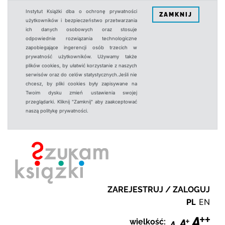
Instytut Książki dba o ochronę prywatności
ZAMKNIJ
użytkowników i bezpieczeństwo przetwarzania
ich danych osobowych oraz stosuje
odpowiednie rozwiązania technologiczne
zapobiegające ingerencji osób trzecich w
prywatność użytkowników. Używamy także
plików cookies, by ułatwić korzystanie z naszych
serwisów oraz do celów statystycznych.Jeśli nie
chcesz, by pliki cookies były zapisywane na
Twoim dysku zmień ustawienia swojej
przeglądarki. Kliknij "Zamknij" aby zaakceptować
naszą politykę prywatności.
ZAREJESTRUJ / ZALOGUJ
PL
EN
wielkość: