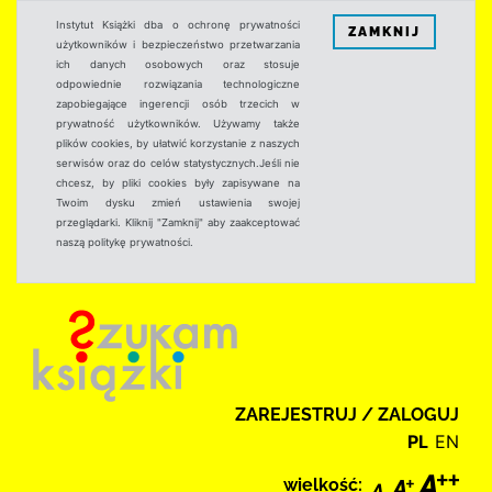
Instytut Książki dba o ochronę prywatności
ZAMKNIJ
użytkowników i bezpieczeństwo przetwarzania
ich danych osobowych oraz stosuje
odpowiednie rozwiązania technologiczne
zapobiegające ingerencji osób trzecich w
prywatność użytkowników. Używamy także
plików cookies, by ułatwić korzystanie z naszych
serwisów oraz do celów statystycznych.Jeśli nie
chcesz, by pliki cookies były zapisywane na
Twoim dysku zmień ustawienia swojej
przeglądarki. Kliknij "Zamknij" aby zaakceptować
naszą politykę prywatności.
ZAREJESTRUJ / ZALOGUJ
PL
EN
wielkość: