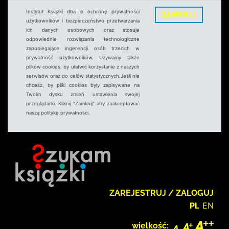
Instytut Książki dba o ochronę prywatności
ZAMKNIJ
użytkowników i bezpieczeństwo przetwarzania
ich danych osobowych oraz stosuje
odpowiednie rozwiązania technologiczne
zapobiegające ingerencji osób trzecich w
prywatność użytkowników. Używamy także
plików cookies, by ułatwić korzystanie z naszych
serwisów oraz do celów statystycznych.Jeśli nie
chcesz, by pliki cookies były zapisywane na
Twoim dysku zmień ustawienia swojej
przeglądarki. Kliknij "Zamknij" aby zaakceptować
naszą politykę prywatności.
ZAREJESTRUJ / ZALOGUJ
PL
EN
wielkość: