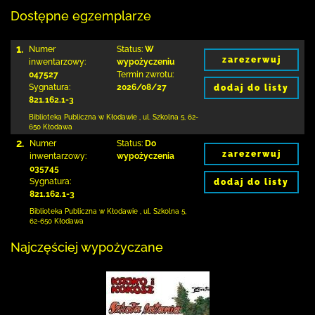
Dostępne egzemplarze
1.
Numer
Status:
W
zarezerwuj
inwentarzowy:
wypożyczeniu
047527
Termin zwrotu:
Sygnatura:
2026/08/27
dodaj do listy
821.162.1-3
Biblioteka Publiczna w Kłodawie
,
ul. Szkolna 5
,
62-
650 Kłodawa
2.
Numer
Status:
Do
zarezerwuj
inwentarzowy:
wypożyczenia
035745
Sygnatura:
dodaj do listy
821.162.1-3
Biblioteka Publiczna w Kłodawie
,
ul. Szkolna 5
,
62-650 Kłodawa
Najczęściej wypożyczane