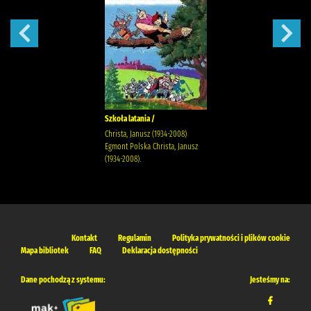
Szkoła latania /
Christa, Janusz (1934-2008)
Egmont Polska Christa, Janusz
(1934-2008).
Kontakt
Regulamin
Polityka prywatności i plików cookie
Mapa bibliotek
FAQ
Deklaracja dostępności
Dane pochodzą z systemu:
Jesteśmy na: