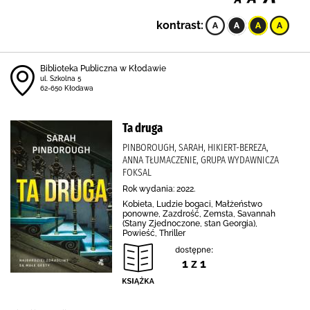
kontrast:
Biblioteka Publiczna w Kłodawie
ul. Szkolna 5
62-650 Kłodawa
Ta druga
PINBOROUGH, SARAH, HIKIERT-BEREZA,
ANNA TŁUMACZENIE, GRUPA WYDAWNICZA
FOKSAL
Rok wydania: 2022.
Kobieta, Ludzie bogaci, Małżeństwo
ponowne, Zazdrość, Zemsta, Savannah
(Stany Zjednoczone, stan Georgia),
Powieść, Thriller
dostępne:
1 z 1