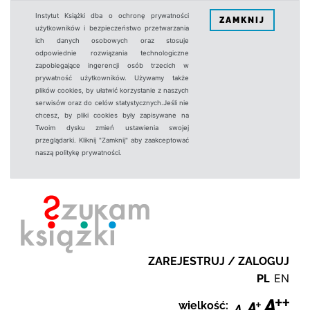
Instytut Książki dba o ochronę prywatności
ZAMKNIJ
użytkowników i bezpieczeństwo przetwarzania
ich danych osobowych oraz stosuje
odpowiednie rozwiązania technologiczne
zapobiegające ingerencji osób trzecich w
prywatność użytkowników. Używamy także
plików cookies, by ułatwić korzystanie z naszych
serwisów oraz do celów statystycznych.Jeśli nie
chcesz, by pliki cookies były zapisywane na
Twoim dysku zmień ustawienia swojej
przeglądarki. Kliknij "Zamknij" aby zaakceptować
naszą politykę prywatności.
ZAREJESTRUJ / ZALOGUJ
PL
EN
wielkość: