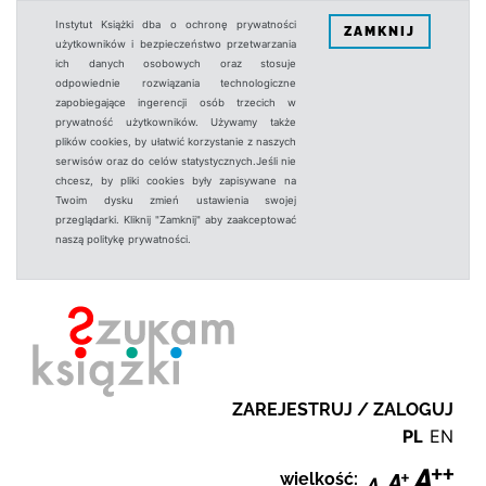
Instytut Książki dba o ochronę prywatności
ZAMKNIJ
użytkowników i bezpieczeństwo przetwarzania
ich danych osobowych oraz stosuje
odpowiednie rozwiązania technologiczne
zapobiegające ingerencji osób trzecich w
prywatność użytkowników. Używamy także
plików cookies, by ułatwić korzystanie z naszych
serwisów oraz do celów statystycznych.Jeśli nie
chcesz, by pliki cookies były zapisywane na
Twoim dysku zmień ustawienia swojej
przeglądarki. Kliknij "Zamknij" aby zaakceptować
naszą politykę prywatności.
ZAREJESTRUJ / ZALOGUJ
PL
EN
wielkość: