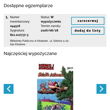
Dostępne egzemplarze
1.
Numer
Status:
W
zarezerwuj
inwentarzowy:
wypożyczeniu
044516
Termin zwrotu:
Sygnatura:
2026/08/28
dodaj do listy
821.111(73)-3
Biblioteka Publiczna w Kłodawie
,
ul. Szkolna 5
,
62-
650 Kłodawa
Najczęściej wypożyczane