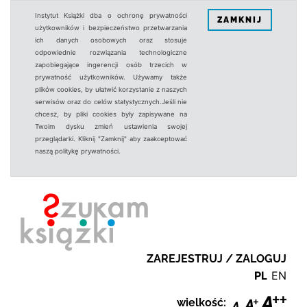
Instytut Książki dba o ochronę prywatności
ZAMKNIJ
użytkowników i bezpieczeństwo przetwarzania
ich danych osobowych oraz stosuje
odpowiednie rozwiązania technologiczne
zapobiegające ingerencji osób trzecich w
prywatność użytkowników. Używamy także
plików cookies, by ułatwić korzystanie z naszych
serwisów oraz do celów statystycznych.Jeśli nie
chcesz, by pliki cookies były zapisywane na
Twoim dysku zmień ustawienia swojej
przeglądarki. Kliknij "Zamknij" aby zaakceptować
naszą politykę prywatności.
ZAREJESTRUJ / ZALOGUJ
PL
EN
wielkość: