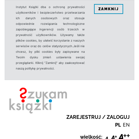
Instytut Książki dba o ochronę prywatności
ZAMKNIJ
użytkowników i bezpieczeństwo przetwarzania
ich danych osobowych oraz stosuje
odpowiednie rozwiązania technologiczne
zapobiegające ingerencji osób trzecich w
prywatność użytkowników. Używamy także
plików cookies, by ułatwić korzystanie z naszych
serwisów oraz do celów statystycznych.Jeśli nie
chcesz, by pliki cookies były zapisywane na
Twoim dysku zmień ustawienia swojej
przeglądarki. Kliknij "Zamknij" aby zaakceptować
naszą politykę prywatności.
ZAREJESTRUJ / ZALOGUJ
PL
EN
wielkość: