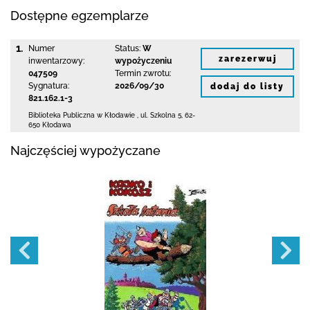
Dostępne egzemplarze
1.
Numer
Status:
W
zarezerwuj
inwentarzowy:
wypożyczeniu
047509
Termin zwrotu:
Sygnatura:
2026/09/30
dodaj do listy
821.162.1-3
Biblioteka Publiczna w Kłodawie
,
ul. Szkolna 5
,
62-
650 Kłodawa
Najczęściej wypożyczane