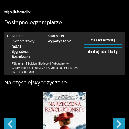
Więcej informacji
Dostępne egzemplarze
1.
Numer
Status:
Do
zarezerwuj
inwentarzowy:
wypożyczenia
34131
Sygnatura:
dodaj do listy
821.162.1-3
Filia nr 1 - Miejskiej Biblioteki Publicznej
w
Gostyninie im. Jakuba z Gostynina
,
ul. Płocka 2A
,
09-500 Gostynin
Najczęściej wypożyczane