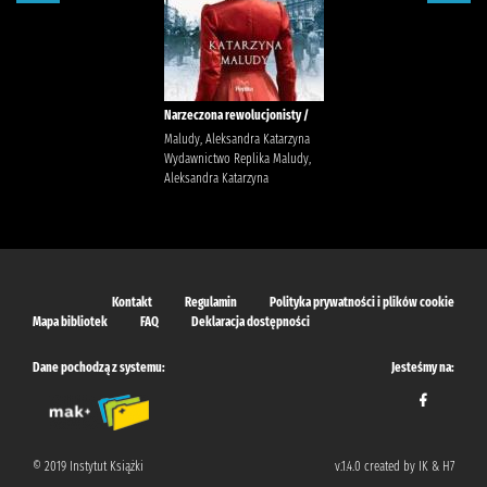
Narzeczona rewolucjonisty /
Maludy, Aleksandra Katarzyna
Wydawnictwo Replika Maludy,
Aleksandra Katarzyna
Kontakt
Regulamin
Polityka prywatności i plików cookie
Mapa bibliotek
FAQ
Deklaracja dostępności
Dane pochodzą z systemu:
Jesteśmy na:
© 2019 Instytut Książki
v.1.4.0 created by IK & H7