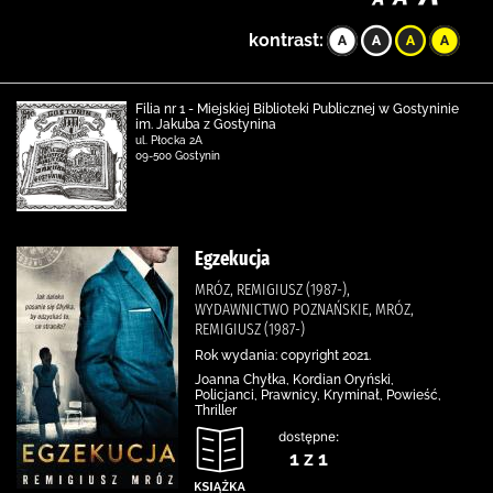
kontrast:
Filia nr 1 - Miejskiej Biblioteki Publicznej w Gostyninie
im. Jakuba z Gostynina
ul. Płocka 2A
09-500 Gostynin
Egzekucja
MRÓZ, REMIGIUSZ (1987-),
WYDAWNICTWO POZNAŃSKIE, MRÓZ,
REMIGIUSZ (1987-)
Rok wydania: copyright 2021.
Joanna Chyłka, Kordian Oryński,
Policjanci, Prawnicy, Kryminał, Powieść,
Thriller
dostępne:
1 z 1