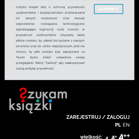
Instytut Książki dba o ochronę prywatności
ZAMKNIJ
użytkowników i bezpieczeństwo przetwarzania
ich danych osobowych oraz stosuje
odpowiednie rozwiązania technologiczne
zapobiegające ingerencji osób trzecich w
prywatność użytkowników. Używamy także
plików cookies, by ułatwić korzystanie z naszych
serwisów oraz do celów statystycznych.Jeśli nie
chcesz, by pliki cookies były zapisywane na
Twoim dysku zmień ustawienia swojej
przeglądarki. Kliknij "Zamknij" aby zaakceptować
naszą politykę prywatności.
ZAREJESTRUJ / ZALOGUJ
PL
EN
wielkość: