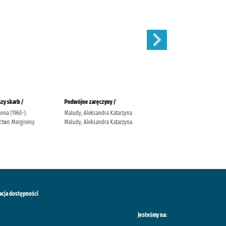
zy skarb /
Podwójne zaręczyny /
Apetyt na miłość /
anna (1960-).
Maludy, Aleksandra Katarzyna
Nowik, Marta (pisarka)
two Marginesy
Maludy, Aleksandra Katarzyna.
Wydawnictwo Szara Godzina
acja dostępności
Jesteśmy na: