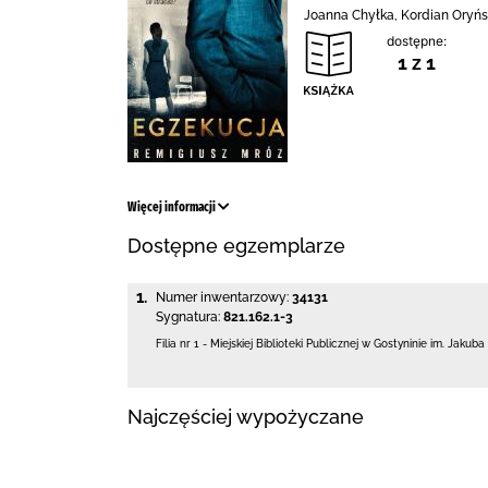
Joanna Chyłka, Kordian Oryński
dostępne:
1 z 1
Więcej informacji
Dostępne egzemplarze
1.
Numer inwentarzowy:
34131
Sygnatura:
821.162.1-3
Filia nr 1 - Miejskiej Biblioteki Publicznej
w Gostyninie im. Jakuba
Najczęściej wypożyczane