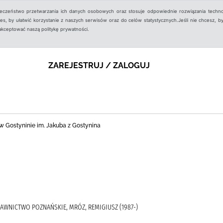
ieczeństwo przetwarzania ich danych osobowych oraz stosuje odpowiednie rozwiązania techno
, by ułatwić korzystanie z naszych serwisów oraz do celów statystycznych.Jeśli nie chcesz, by
aakceptować naszą politykę prywatności.
ZAREJESTRUJ / ZALOGUJ
nej w Gostyninie im. Jakuba z Gostynina
DAWNICTWO POZNAŃSKIE, MRÓZ, REMIGIUSZ (1987-)