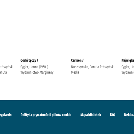
Córki tęczy /
Carmen /
Najwięks
Prószyński
Cygler, Hanna (1960-).
Noszczyńska, Danuta Prószyński
Cygler, H
anuta
Wydawnictwo Marginesy
Media
Wydawnic
egulamin
Polityka prywatności i plików cookie
Mapa bibliotek
FAQ
Deklar