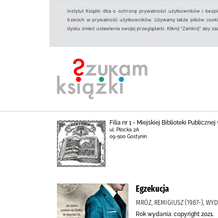
Instytut Książki dba o ochronę prywatności użytkowników i bezp
trzecich w prywatność użytkowników. Używamy także plików cookies
dysku zmień ustawienia swojej przeglądarki. Kliknij "Zamknij" aby z
Filia nr 1 - Miejskiej Biblioteki Publicz
ul. Płocka 2A
09-500 Gostynin
Egzekucja
MRÓZ, REMIGIUSZ (1987-), WY
Rok wydania: copyright 2021.