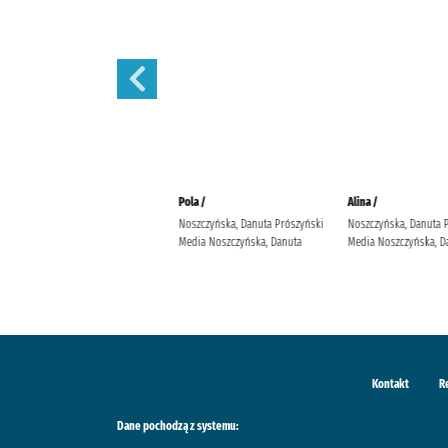
Małżeńskie więzi /
Pola /
Alina /
Maludy, Aleksandra Katarzyna
Noszczyńska, Danuta Prószyński
Noszczyńska, Danuta 
Wydawnictwo Replika Maludy,
Media Noszczyńska, Danuta
Media Noszczyńska, D
Aleksandra Katarzyna
Kontakt
R
Dane pochodzą z systemu: