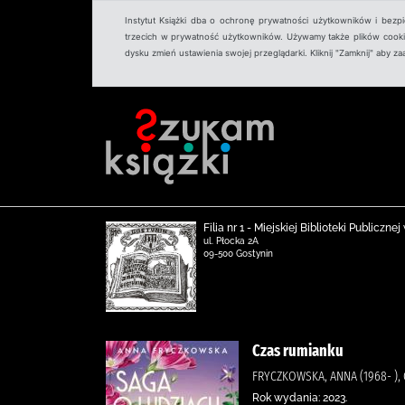
Instytut Książki dba o ochronę prywatności użytkowników i bezp
trzecich w prywatność użytkowników. Używamy także plików cookies
dysku zmień ustawienia swojej przeglądarki. Kliknij "Zamknij" aby z
Filia nr 1 - Miejskiej Biblioteki Publicz
ul. Płocka 2A
09-500 Gostynin
Czas rumianku
FRYCZKOWSKA, ANNA (1968- ),
Rok wydania: 2023.