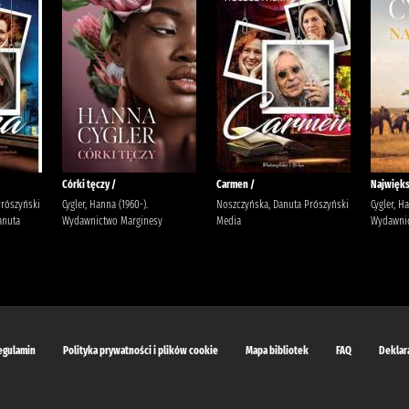
Córki tęczy /
Carmen /
Najwięks
Prószyński
Cygler, Hanna (1960-).
Noszczyńska, Danuta Prószyński
Cygler, H
anuta
Wydawnictwo Marginesy
Media
Wydawnic
egulamin
Polityka prywatności i plików cookie
Mapa bibliotek
FAQ
Deklar