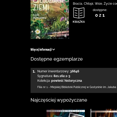
Bracia, Chłopi, Wsie, Życie c
dostępne:
0 z 1
Więcej informacji
Dostępne egzemplarze
1.
Numer inwentarzowy:
36646
Sygnatura:
821.162.1-3
Kolekcja:
powieść historyczna
Filia nr 1 - Miejskiej Biblioteki Publicznej
w Gostyninie im. Jakuba
Najczęściej wypożyczane