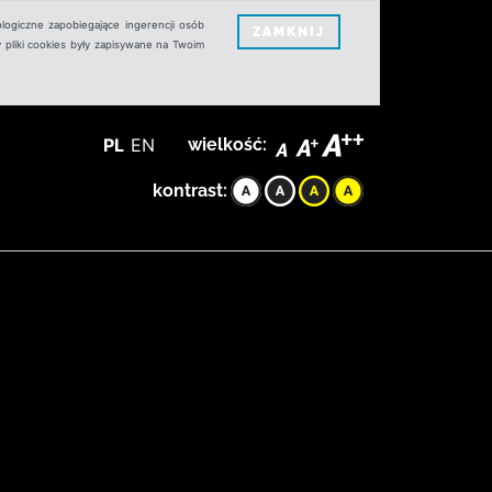
logiczne zapobiegające ingerencji osób
ZAMKNIJ
 pliki cookies były zapisywane na Twoim
PL
EN
wielkość:
kontrast: