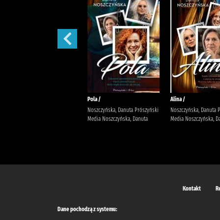
Małżeńskie więzi /
Pola /
Alina /
Maludy, Aleksandra Katarzyna
Noszczyńska, Danuta Prószyński
Noszczyńska, Danuta 
Wydawnictwo Replika Maludy,
Media Noszczyńska, Danuta
Media Noszczyńska, D
Aleksandra Katarzyna
Kontakt
R
Dane pochodzą z systemu: