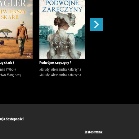
zy skarb /
Podwójne zaręczyny /
Apetyt na miłość /
anna (1960-).
Maludy, Aleksandra Katarzyna
Nowik, Marta (pisarka)
two Marginesy
Maludy, Aleksandra Katarzyna.
Wydawnictwo Szara Godzina
acja dostępności
Jesteśmy na: