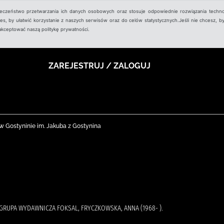
ieczeństwo przetwarzania ich danych osobowych oraz stosuje odpowiednie rozwiązania techno
, by ułatwić korzystanie z naszych serwisów oraz do celów statystycznych.Jeśli nie chcesz, by
aakceptować naszą politykę prywatności.
ZAREJESTRUJ / ZALOGUJ
nej w Gostyninie im. Jakuba z Gostynina
 GRUPA WYDAWNICZA FOKSAL, FRYCZKOWSKA, ANNA (1968- ).