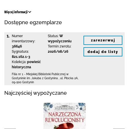
Więcej informacji
Dostępne egzemplarze
1.
Numer
Status:
W
zarezerwuj
inwentarzowy:
wypożyczeniu
36646
Termin zwrotu:
Sygnatura:
2026/08/26
dodaj do listy
821.162.1-3
Kolekcja:
powieść
historyczna
Filia nr 1 - Miejskiej Biblioteki Publicznej
w
Gostyninie im. Jakuba z Gostynina
,
ul. Płocka 2A
,
09-500 Gostynin
Najczęściej wypożyczane