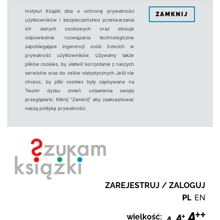
Instytut Książki dba o ochronę prywatności
ZAMKNIJ
użytkowników i bezpieczeństwo przetwarzania
ich danych osobowych oraz stosuje
odpowiednie rozwiązania technologiczne
zapobiegające ingerencji osób trzecich w
prywatność użytkowników. Używamy także
plików cookies, by ułatwić korzystanie z naszych
serwisów oraz do celów statystycznych.Jeśli nie
chcesz, by pliki cookies były zapisywane na
Twoim dysku zmień ustawienia swojej
przeglądarki. Kliknij "Zamknij" aby zaakceptować
naszą politykę prywatności.
ZAREJESTRUJ / ZALOGUJ
PL
EN
wielkość: