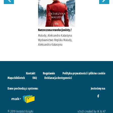
Narzeczona rewolucjonisty /
Maludy, Aleksandra Katarzyna
Wydawnictwo Replika Maludy,
Aleksandra Katarzyna
Kontakt
Regulamin
Polityka prywatności i plików cookie
Mapa bibliotek
FAQ
Deklaracja dostępności
Dane pochodzą z systemu:
Jesteśmy na:
© 2019 Instytut Książki
v.1.4.0 created by IK & H7