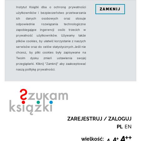
Instytut Książki dba o ochronę prywatności
ZAMKNIJ
użytkowników i bezpieczeństwo przetwarzania
ich danych osobowych oraz stosuje
odpowiednie rozwiązania technologiczne
zapobiegające ingerencji osób trzecich w
prywatność użytkowników. Używamy także
plików cookies, by ułatwić korzystanie z naszych
serwisów oraz do celów statystycznych.Jeśli nie
chcesz, by pliki cookies były zapisywane na
Twoim dysku zmień ustawienia swojej
przeglądarki. Kliknij "Zamknij" aby zaakceptować
naszą politykę prywatności.
ZAREJESTRUJ / ZALOGUJ
PL
EN
wielkość: