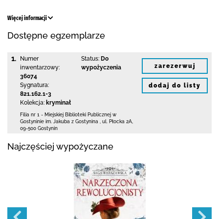
Więcej informacji
Dostępne egzemplarze
1.
Numer
Status:
Do
zarezerwuj
inwentarzowy:
wypożyczenia
36074
Sygnatura:
dodaj do listy
821.162.1-3
Kolekcja:
kryminał
Filia nr 1 - Miejskiej Biblioteki Publicznej
w
Gostyninie im. Jakuba z Gostynina
,
ul. Płocka 2A
,
09-500 Gostynin
Najczęściej wypożyczane