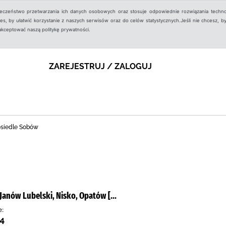
ieczeństwo przetwarzania ich danych osobowych oraz stosuje odpowiednie rozwiązania techno
, by ułatwić korzystanie z naszych serwisów oraz do celów statystycznych.Jeśli nie chcesz, by
aakceptować naszą politykę prywatności.
ZAREJESTRUJ / ZALOGUJ
 osiedle Sobów
Janów Lubelski, Nisko, Opatów [...
e:
64