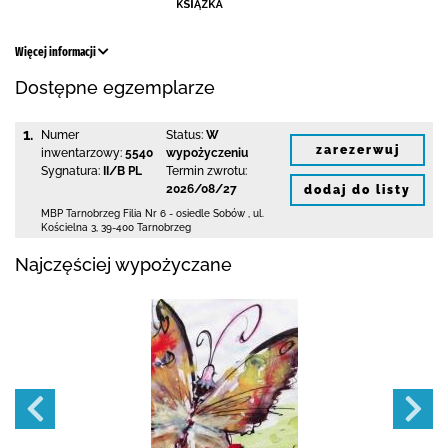
Więcej informacji
Dostępne egzemplarze
1.
Numer
Status:
W
zarezerwuj
inwentarzowy:
5540
wypożyczeniu
Sygnatura:
II/B PL
Termin zwrotu:
2026/08/27
dodaj do listy
MBP Tarnobrzeg
Filia Nr 6 - osiedle Sobów
,
ul.
Kościelna 3
,
39-400 Tarnobrzeg
Najczęściej wypożyczane