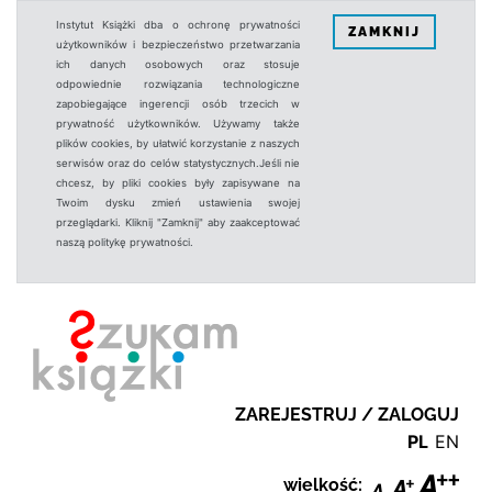
Instytut Książki dba o ochronę prywatności
ZAMKNIJ
użytkowników i bezpieczeństwo przetwarzania
ich danych osobowych oraz stosuje
odpowiednie rozwiązania technologiczne
zapobiegające ingerencji osób trzecich w
prywatność użytkowników. Używamy także
plików cookies, by ułatwić korzystanie z naszych
serwisów oraz do celów statystycznych.Jeśli nie
chcesz, by pliki cookies były zapisywane na
Twoim dysku zmień ustawienia swojej
przeglądarki. Kliknij "Zamknij" aby zaakceptować
naszą politykę prywatności.
ZAREJESTRUJ / ZALOGUJ
PL
EN
wielkość: