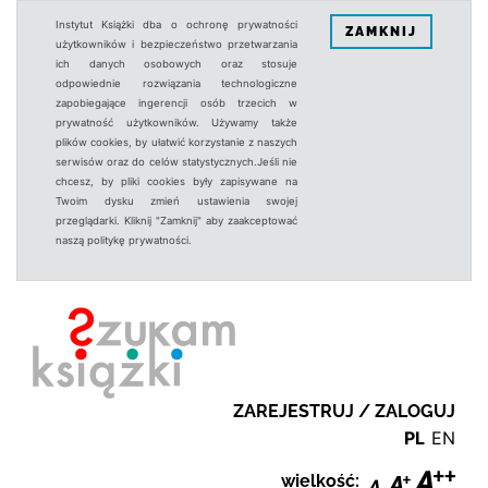
Instytut Książki dba o ochronę prywatności
ZAMKNIJ
użytkowników i bezpieczeństwo przetwarzania
ich danych osobowych oraz stosuje
odpowiednie rozwiązania technologiczne
zapobiegające ingerencji osób trzecich w
prywatność użytkowników. Używamy także
plików cookies, by ułatwić korzystanie z naszych
serwisów oraz do celów statystycznych.Jeśli nie
chcesz, by pliki cookies były zapisywane na
Twoim dysku zmień ustawienia swojej
przeglądarki. Kliknij "Zamknij" aby zaakceptować
naszą politykę prywatności.
ZAREJESTRUJ / ZALOGUJ
PL
EN
wielkość: