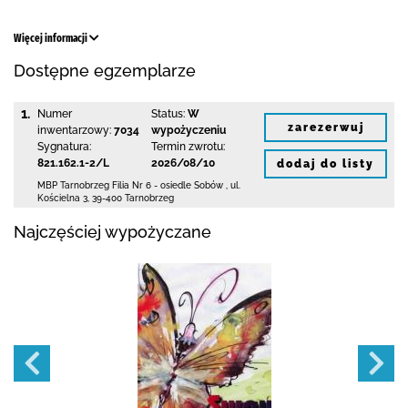
Więcej informacji
Dostępne egzemplarze
1.
Numer
Status:
W
zarezerwuj
inwentarzowy:
7034
wypożyczeniu
Sygnatura:
Termin zwrotu:
821.162.1-2/L
2026/08/10
dodaj do listy
MBP Tarnobrzeg
Filia Nr 6 - osiedle Sobów
,
ul.
Kościelna 3
,
39-400 Tarnobrzeg
Najczęściej wypożyczane