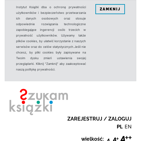
Instytut Książki dba o ochronę prywatności
ZAMKNIJ
użytkowników i bezpieczeństwo przetwarzania
ich danych osobowych oraz stosuje
odpowiednie rozwiązania technologiczne
zapobiegające ingerencji osób trzecich w
prywatność użytkowników. Używamy także
plików cookies, by ułatwić korzystanie z naszych
serwisów oraz do celów statystycznych.Jeśli nie
chcesz, by pliki cookies były zapisywane na
Twoim dysku zmień ustawienia swojej
przeglądarki. Kliknij "Zamknij" aby zaakceptować
naszą politykę prywatności.
ZAREJESTRUJ / ZALOGUJ
PL
EN
wielkość: