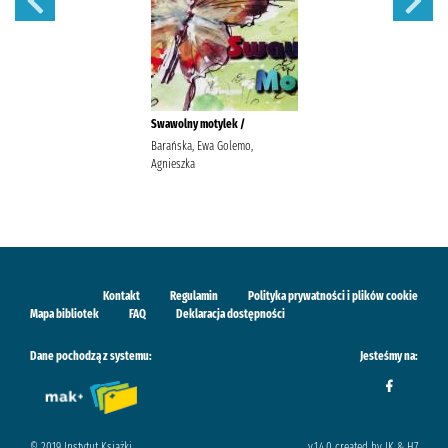
Swawolny motylek /
Barańska, Ewa Golemo,
Agnieszka
Kontakt
Regulamin
Polityka prywatności i plików cookie
Mapa bibliotek
FAQ
Deklaracja dostępności
Dane pochodzą z systemu:
Jesteśmy na:
© 2019 Instytut Książki
v.1.4.0 created by IK & H7