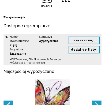
1 z 1
Więcej informacji
Dostępne egzemplarze
1.
Numer
Status:
Do
zarezerwuj
inwentarzowy:
wypożyczenia
21323
Sygnatura:
dodaj do listy
821.131.1-93
MBP Tarnobrzeg
Filia Nr 6 - osiedle Sobów
,
ul.
Kościelna 3
,
39-400 Tarnobrzeg
Najczęściej wypożyczane