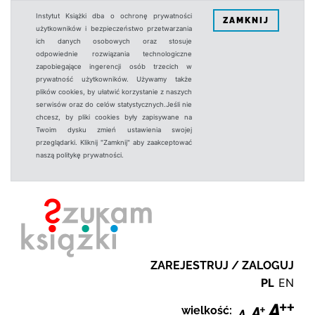
Instytut Książki dba o ochronę prywatności
ZAMKNIJ
użytkowników i bezpieczeństwo przetwarzania
ich danych osobowych oraz stosuje
odpowiednie rozwiązania technologiczne
zapobiegające ingerencji osób trzecich w
prywatność użytkowników. Używamy także
plików cookies, by ułatwić korzystanie z naszych
serwisów oraz do celów statystycznych.Jeśli nie
chcesz, by pliki cookies były zapisywane na
Twoim dysku zmień ustawienia swojej
przeglądarki. Kliknij "Zamknij" aby zaakceptować
naszą politykę prywatności.
ZAREJESTRUJ / ZALOGUJ
PL
EN
wielkość: