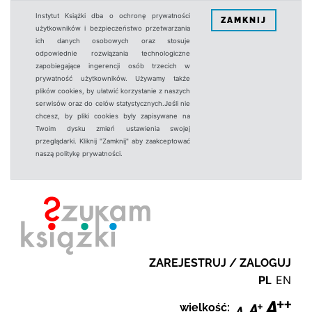
Instytut Książki dba o ochronę prywatności
ZAMKNIJ
użytkowników i bezpieczeństwo przetwarzania
ich danych osobowych oraz stosuje
odpowiednie rozwiązania technologiczne
zapobiegające ingerencji osób trzecich w
prywatność użytkowników. Używamy także
plików cookies, by ułatwić korzystanie z naszych
serwisów oraz do celów statystycznych.Jeśli nie
chcesz, by pliki cookies były zapisywane na
Twoim dysku zmień ustawienia swojej
przeglądarki. Kliknij "Zamknij" aby zaakceptować
naszą politykę prywatności.
ZAREJESTRUJ / ZALOGUJ
PL
EN
wielkość: