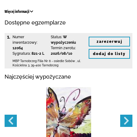
Więcej informacji
Dostępne egzemplarze
1.
Numer
Status:
W
zarezerwuj
inwentarzowy:
wypożyczeniu
12064
Termin zwrotu:
Sygnatura:
821-2 L
2026/08/10
dodaj do listy
MBP Tarnobrzeg
Filia Nr 6 - osiedle Sobów
,
ul.
Kościelna 3
,
39-400 Tarnobrzeg
Najczęściej wypożyczane