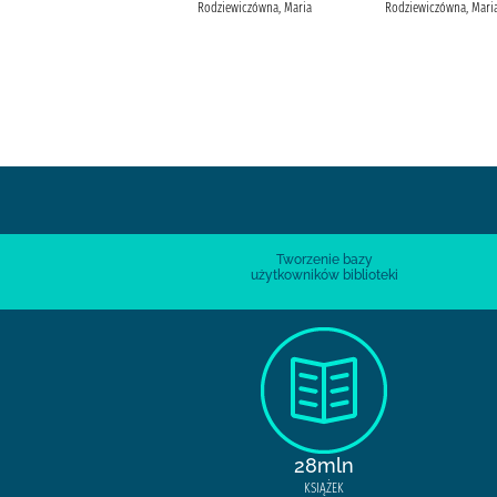
Läckberg, Camilla Sawicka, Inga
Rodziewiczówna, Maria
Rodziewiczówna, Mari
Wydawnictwo Czarna Owca
Läckberg, Camilla
Tworzenie bazy
użytkowników biblioteki
28mln
KSIĄŻEK