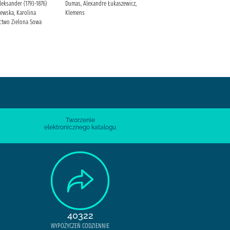
leksander (1793-1876)
Dumas, Alexandre Łukaszewicz,
Słowacki, Juliusz Orkla Press
ewska, Karolina
Klemens
Polska
two Zielona Sowa
Tworzenie
elektronicznego katalogu
40322
WYPOŻYCZEŃ CODZIENNIE