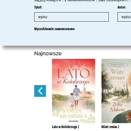
Tytuł:
Autor:
Wyszukiwanie zaawansowane
Najnowsze
Fiolet /
Lato w Kołobrzegu /
Wiatr zmian /