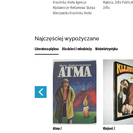
Sobczak, Małgorzata Oliwia
Krasińska, Aneta Agencja
Mąkosa, Zofia Publica
(1982-) Wydawnictwo W.A.B.
Wydawniczo-Reklamowa Skarpa
Zofia
Sobczak, Małgorzata Oliwia
Warszawska Krasińska, Aneta
Najczęściej wypożyczane
Literatura piękna
Dla dzieci i młodzieży
Niebeletrystyka
Płaczka /
Atma /
Klejnot /