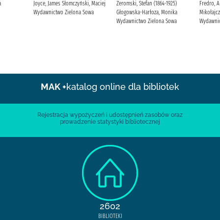
a
Joyce, James Słomczyński, Maciej
Żeromski, Stefan (1864-1925)
Fredro, A
Wydawnictwo Zielona Sowa
Głogowska-Harłoza, Monika
Mikołajcz
Wydawnictwo Zielona Sowa
Wydawnic
MAK +
katalog online dla bibliotek
Rejestracja wypożyczeń i udostępnień zasobów oraz
prowadzenie statystyki bibliotecznej
2602
BIBLIOTEKI