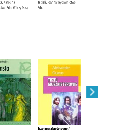
dworu /
a, Karolina
Tekieli, Joanna Wydawnictwo
two Filia Wilczyńska,
Filia
Krasińska, Izabela M. Lucky
Trzej muszkieterowie /
Balladyna /