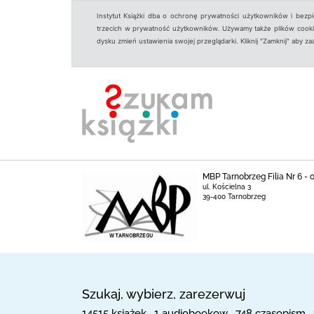
Instytut Książki dba o ochronę prywatności użytkowników i bezp
trzecich w prywatność użytkowników. Używamy także plików cookies
dysku zmień ustawienia swojej przeglądarki. Kliknij "Zamknij" aby z
MBP Tarnobrzeg Filia Nr 6 -
ul. Kościelna 3
39-400 Tarnobrzeg
Szukaj, wybierz, zarezerwuj
14515 książek , 1 audiobookow , 748 czasopism ,