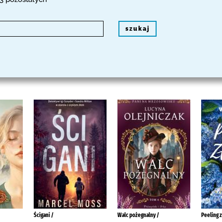
szukaj
Ścigani /
Walc pożegnalny /
Peeling 