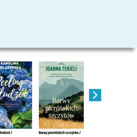
złudzeń /
Barwy pienińskich szczytów /
Pamiętnik z zapomnianego