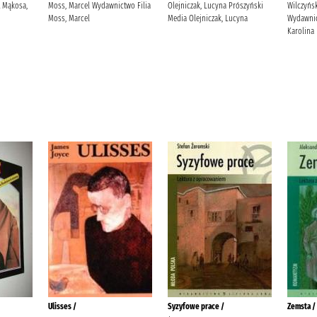
t Mąkosa,
Moss, Marcel Wydawnictwo Filia
Olejniczak, Lucyna Prószyński
Wilczyńsk
Moss, Marcel
Media Olejniczak, Lucyna
Wydawnic
Karolina
Ulisses /
Syzyfowe prace /
Zemsta /