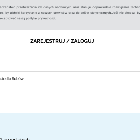
ieczeństwo przetwarzania ich danych osobowych oraz stosuje odpowiednie rozwiązania techno
, by ułatwić korzystanie z naszych serwisów oraz do celów statystycznych.Jeśli nie chcesz, by
aakceptować naszą politykę prywatności.
ZAREJESTRUJ / ZALOGUJ
 osiedle Sobów
 3 pozostałych