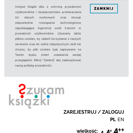
Instytut Książki dba o ochronę prywatności
ZAMKNIJ
użytkowników i bezpieczeństwo przetwarzania
ich danych osobowych oraz stosuje
odpowiednie rozwiązania technologiczne
zapobiegające ingerencji osób trzecich w
prywatność użytkowników. Używamy także
plików cookies, by ułatwić korzystanie z naszych
serwisów oraz do celów statystycznych.Jeśli nie
chcesz, by pliki cookies były zapisywane na
Twoim dysku zmień ustawienia swojej
przeglądarki. Kliknij "Zamknij" aby zaakceptować
naszą politykę prywatności.
ZAREJESTRUJ / ZALOGUJ
PL
EN
wielkość: