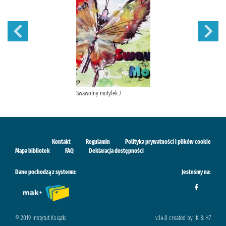
Swawolny motylek /
Kontakt
Regulamin
Polityka prywatności i plików cookie
Mapa bibliotek
FAQ
Deklaracja dostępności
Dane pochodzą z systemu:
Jesteśmy na:
© 2019 Instytut Książki
v.1.4.0 created by IK & H7