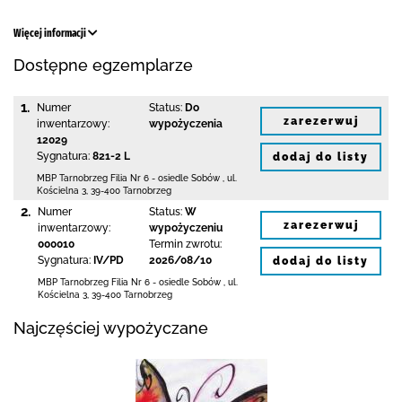
Więcej informacji
Dostępne egzemplarze
1.
Numer
Status:
Do
zarezerwuj
inwentarzowy:
wypożyczenia
12029
Sygnatura:
821-2 L
dodaj do listy
MBP Tarnobrzeg
Filia Nr 6 - osiedle Sobów
,
ul.
Kościelna 3
,
39-400 Tarnobrzeg
2.
Numer
Status:
W
zarezerwuj
inwentarzowy:
wypożyczeniu
000010
Termin zwrotu:
Sygnatura:
IV/PD
2026/08/10
dodaj do listy
MBP Tarnobrzeg
Filia Nr 6 - osiedle Sobów
,
ul.
Kościelna 3
,
39-400 Tarnobrzeg
Najczęściej wypożyczane