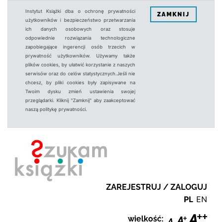
Instytut Książki dba o ochronę prywatności
ZAMKNIJ
użytkowników i bezpieczeństwo przetwarzania
ich danych osobowych oraz stosuje
odpowiednie rozwiązania technologiczne
zapobiegające ingerencji osób trzecich w
prywatność użytkowników. Używamy także
plików cookies, by ułatwić korzystanie z naszych
serwisów oraz do celów statystycznych.Jeśli nie
chcesz, by pliki cookies były zapisywane na
Twoim dysku zmień ustawienia swojej
przeglądarki. Kliknij "Zamknij" aby zaakceptować
naszą politykę prywatności.
ZAREJESTRUJ / ZALOGUJ
PL
EN
wielkość: