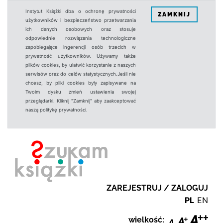
Instytut Książki dba o ochronę prywatności
ZAMKNIJ
użytkowników i bezpieczeństwo przetwarzania
ich danych osobowych oraz stosuje
odpowiednie rozwiązania technologiczne
zapobiegające ingerencji osób trzecich w
prywatność użytkowników. Używamy także
plików cookies, by ułatwić korzystanie z naszych
serwisów oraz do celów statystycznych.Jeśli nie
chcesz, by pliki cookies były zapisywane na
Twoim dysku zmień ustawienia swojej
przeglądarki. Kliknij "Zamknij" aby zaakceptować
naszą politykę prywatności.
ZAREJESTRUJ / ZALOGUJ
PL
EN
wielkość: