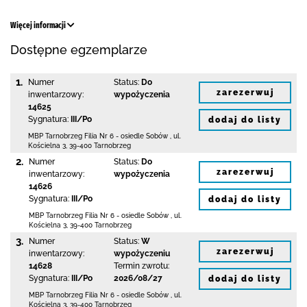
Więcej informacji
Dostępne egzemplarze
1.
Numer
Status:
Do
zarezerwuj
inwentarzowy:
wypożyczenia
14625
Sygnatura:
III/Po
dodaj do listy
MBP Tarnobrzeg
Filia Nr 6 - osiedle Sobów
,
ul.
Kościelna 3
,
39-400 Tarnobrzeg
2.
Numer
Status:
Do
zarezerwuj
inwentarzowy:
wypożyczenia
14626
Sygnatura:
III/Po
dodaj do listy
MBP Tarnobrzeg
Filia Nr 6 - osiedle Sobów
,
ul.
Kościelna 3
,
39-400 Tarnobrzeg
3.
Numer
Status:
W
zarezerwuj
inwentarzowy:
wypożyczeniu
14628
Termin zwrotu:
Sygnatura:
III/Po
2026/08/27
dodaj do listy
MBP Tarnobrzeg
Filia Nr 6 - osiedle Sobów
,
ul.
Kościelna 3
,
39-400 Tarnobrzeg