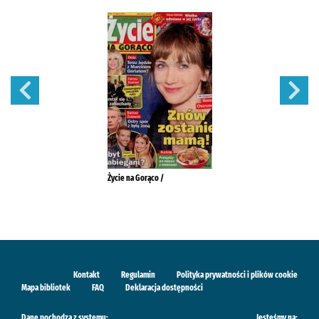
Życie na Gorąco /
Kontakt
Regulamin
Polityka prywatności i plików cookie
Mapa bibliotek
FAQ
Deklaracja dostępności
Dane pochodzą z systemu:
Jesteśmy na: