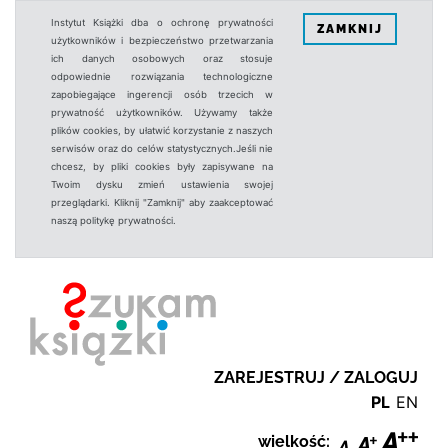
Instytut Książki dba o ochronę prywatności
ZAMKNIJ
użytkowników i bezpieczeństwo przetwarzania
ich danych osobowych oraz stosuje
odpowiednie rozwiązania technologiczne
zapobiegające ingerencji osób trzecich w
prywatność użytkowników. Używamy także
plików cookies, by ułatwić korzystanie z naszych
serwisów oraz do celów statystycznych.Jeśli nie
chcesz, by pliki cookies były zapisywane na
Twoim dysku zmień ustawienia swojej
przeglądarki. Kliknij "Zamknij" aby zaakceptować
naszą politykę prywatności.
ZAREJESTRUJ / ZALOGUJ
PL
EN
wielkość: