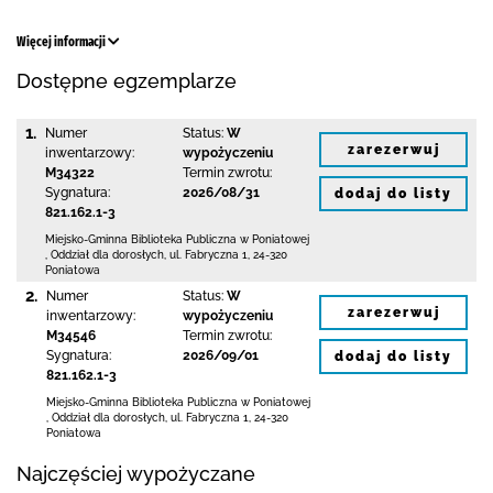
Więcej informacji
Dostępne egzemplarze
1.
Numer
Status:
W
zarezerwuj
inwentarzowy:
wypożyczeniu
M34322
Termin zwrotu:
Sygnatura:
2026/08/31
dodaj do listy
821.162.1-3
Miejsko-Gminna Biblioteka Publiczna w Poniatowej
,
Oddział dla dorosłych,
ul. Fabryczna 1
,
24-320
Poniatowa
2.
Numer
Status:
W
zarezerwuj
inwentarzowy:
wypożyczeniu
M34546
Termin zwrotu:
Sygnatura:
2026/09/01
dodaj do listy
821.162.1-3
Miejsko-Gminna Biblioteka Publiczna w Poniatowej
,
Oddział dla dorosłych,
ul. Fabryczna 1
,
24-320
Poniatowa
Najczęściej wypożyczane