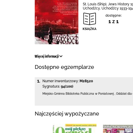
St. Louis (Ship), Jews History
Uchodźcy, Uchodźcy 1933-1945 r
dostępne:
1 z 1
Więcej informacji
Dostępne egzemplarze
1.
Numer inwentarzowy:
M28520
Sygnatura:
94(100)
Miejsko-Gminna Biblioteka Publiczna w Poniatowej
,
Oddział dla
Najczęściej wypożyczane