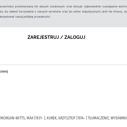
ieczeństwo przetwarzania ich danych osobowych oraz stosuje odpowiednie rozwiązania techno
, by ułatwić korzystanie z naszych serwisów oraz do celów statystycznych.Jeśli nie chcesz, by
aakceptować naszą politykę prywatności.
ZAREJESTRUJ / ZALOGUJ
towej
 MORGAN-WITTS, MAX (1931- ), KUREK, KRZYSZTOF (1974- ) TŁUMACZENIE, WYDAWN