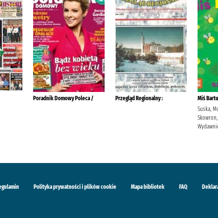
Poradnik Domowy Poleca /
Przegląd Regionalny :
Miś Bart
Suska, M
Skowron,
Wydawnic
egulamin
Polityka prywatności i plików cookie
Mapa bibliotek
FAQ
Deklar